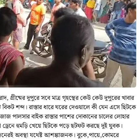
দ, গ্রীষ্মের দুপুরে সবে মাত্র গৃহস্থের কেউ কেউ দুপুরের খাবার
ে বিকট শব্দ। রাস্তার ধারে ঘরের দেওয়ালে কী যেন এসে ছিটকে
াজাজ পালসার বাইক রাস্তার পাশের দোকানের চালের লোহার
োলা ড্রেনে হুমড়ি খেয়ে ছিটকে পড়ে ছটফট করছে দুই যুবক।
ুজনেরই অবস্থা যথেষ্ট আশঙ্কাজনক। বুকে,পায়ে,কোমরে