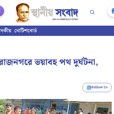
াদকীয়
নোটিশবোর্ড
াজনগরে ভয়াবহ পথ দুর্ঘটনা,
Follow Us