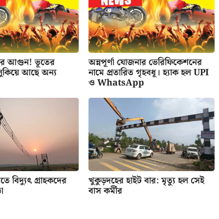
বার আগুন! ভূতের
অন্নপূর্ণা যোজনার ভেরিফিকেশনের
লুকিয়ে আছে অন্য
নামে প্রতারিত গৃহবধূ। হ্যাক হল UPI
ও WhatsApp
ে বিদ্যুৎ গ্রাহকদের
খুকুড়দহের হাইট বার: মৃত্যু হল সেই
া
বাস কর্মীর