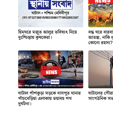
হিমঘরে মজুত আলুর ভবিষ্যৎ নিয়ে
বন্ধ ঘরে বার
দুঃশ্চিন্তায় কৃষকেরা।
আতঙ্ক, নাকি 
কোনো রহস্য?
ঘাটাল পাঁশকুড়া সড়কে দাসপুর থানার
ঘাটালের গৌরাত
পাঁচবেড়িয়া এলাকায় ভয়াবহ পথ
সাংগঠনিক সভ
দুর্ঘটনা।