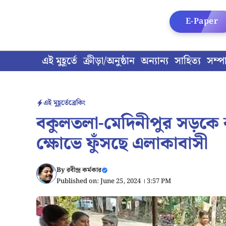
Skip
to
E-Paper
content
এই মুহূর্তে
ক্রীড়া/অনুষ্ঠান
অন্যান্য
সাহিত্য
সম্প
এই মুহূর্তে
ব্রেকিং
বকুলতলা-মেদিনীপুর সড়কে র
ক্ষোভে ফুঁসছে এলাকাবাসী
By
রবীন্দ্র কর্মকার
Published on: June 25, 2024 । 3:57 PM