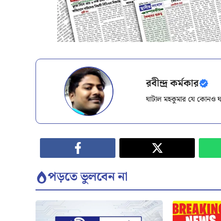
রবীন্দ্র কর্মকার
ঘাটাল মহকুমার যে কোনও ঘ
পড়তে ভুলবেন না