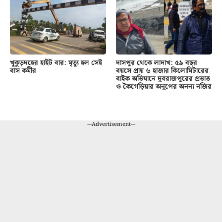
খুকুড়দহের হাইট বার: মৃত্যু হল সেই
দাসপুর থেকে লাদাখ: ৫৯ বছর
বাস কর্মীর
বয়সে প্রায় ৬ হাজার কিলোমিটারের
বাইক অভিযানে দুবরাজপুরের প্রভাত
ও কৈগেড়িয়ার অনুপের অনন্য নজির
---Advertisement---