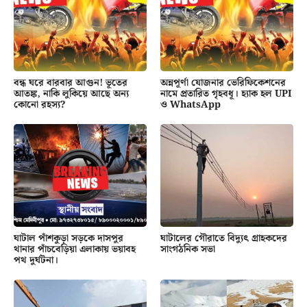
বন্ধ ঘরে বারবার আগুন! ভূতের
অন্নপূর্ণা যোজনার ভেরিফিকেশনের
আতঙ্ক, নাকি লুকিয়ে আছে অন্য
নামে প্রতারিত গৃহবধূ। হ্যাক হল UPI
কোনো রহস্য?
ও WhatsApp
ঘাটাল পাঁশকুড়া সড়কে দাসপুর
ঘাটালের গৌরাতে বিদ্যুৎ গ্রাহকদের
থানার পাঁচবেড়িয়া এলাকায় ভয়াবহ
সাংগঠনিক সভা
পথ দুর্ঘটনা।