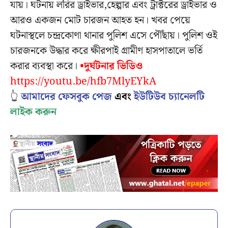
যায়। ঘটনায় লরির ড্রাইভার,হেল্পার এবং ট্রাক্টরের ড্রাইভার ও
আরও একজন মোট চারজন আহত হন। খবর পেয়ে
ঘটনাস্থলে চন্দ্রকোণা থানার পুলিশ এসে পৌঁছায়। পুলিশ ওই
চারজনকে উদ্ধার করে ক্ষীরপাই গ্রামীণ হাসপাতালে ভর্তি
করার ব্যবস্থা করে।
•দুর্ঘটনার ভিডিও
https://youtu.be/hfb7MlyEYkA
👆
আমাদের ফেসবুক পেজ
এবং
ইউটিউব চ্যানেলটি
লাইক করুন