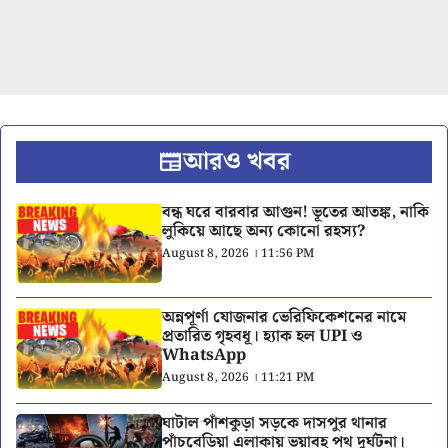
আরও খবর
বন্ধ ঘরে বারবার আগুন! ভূতের আতঙ্ক, নাকি
লুকিয়ে আছে অন্য কোনো রহস্য?
August 8, 2026 । 11:56 PM
অন্নপূর্ণা যোজনার ভেরিফিকেশনের নামে
প্রতারিত গৃহবধূ। হ্যাক হল UPI ও
WhatsApp
August 8, 2026 । 11:21 PM
ঘাটাল পাঁশকুড়া সড়কে দাসপুর থানার
পাঁচবেড়িয়া এলাকায় ভয়াবহ পথ দুর্ঘটনা।