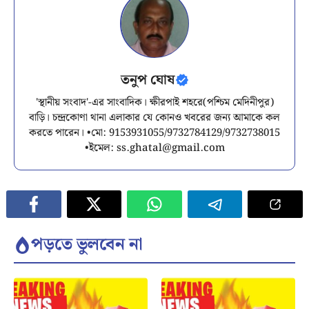
তনুপ ঘোষ
'স্থানীয় সংবাদ'-এর সাংবাদিক। ক্ষীরপাই শহরে(পশ্চিম মেদিনীপুর)
বাড়ি। চন্দ্রকোণা থানা এলাকার যে কোনও খবরের জন্য আমাকে কল
করতে পারেন। •মো: 9153931055/9732784129/9732738015
•ইমেল:
ss.ghatal@gmail.com
পড়তে ভুলবেন না