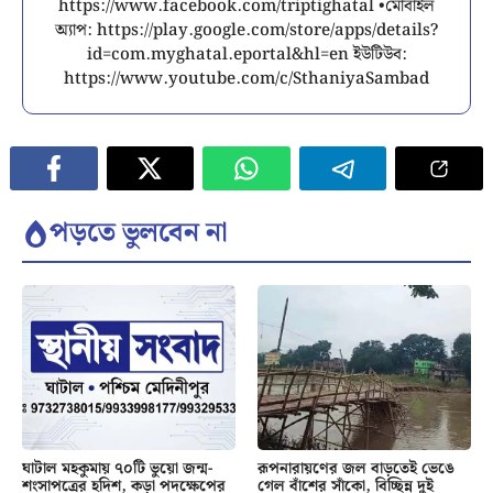
https://www.facebook.com/triptighatal •মোবাইল
অ্যাপ: https://play.google.com/store/apps/details?
id=com.myghatal.eportal&hl=en ইউটিউব:
https://www.youtube.com/c/SthaniyaSambad
পড়তে ভুলবেন না
ঘাটাল মহকুমায় ৭০টি ভুয়ো জন্ম-
রূপনারায়ণের জল বাড়তেই ভেঙে
শংসাপত্রের হদিশ, কড়া পদক্ষেপের
গেল বাঁশের সাঁকো, বিচ্ছিন্ন দুই