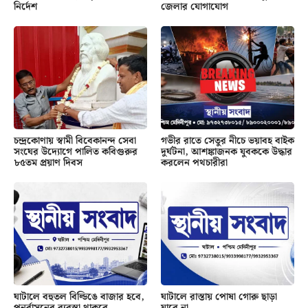
নির্দেশ
জেলার যোগাযোগ
চন্দ্রকোণায় স্বামী বিবেকানন্দ সেবা
গভীর রাতে সেতুর নীচে ভয়াবহ বাইক
সংঘের উদ্যোগে পালিত কবিগুরুর
দুর্ঘটনা, আশঙ্কাজনক যুবককে উদ্ধার
৮৫তম প্রয়াণ দিবস
করলেন পথচারীরা
ঘাটালে বহুতল বিল্ডিঙে বাজার হবে,
ঘাটালে রাস্তায় পোষা গোরু ছাড়া
পুনর্বাসনের ব্যবস্থা থাকবে
যাবে না