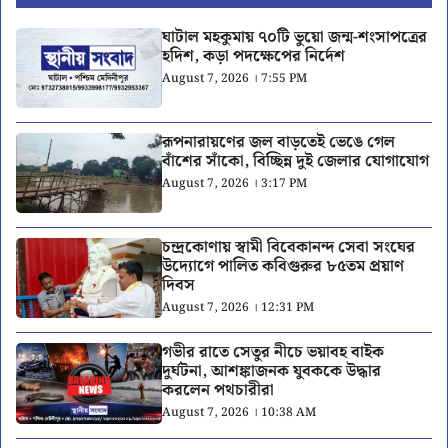
ঘাটাল মহকুমায় ৭০টি ভুয়ো জন্ম-শংসাপত্রের
হদিশ, কড়া পদক্ষেপের নির্দেশ
August 7, 2026 । 7:55 PM
রূপনারায়ণের জল বাড়তেই ভেঙে গেল
বাঁশের সাঁকো, বিচ্ছিন্ন দুই জেলার যোগাযোগ
August 7, 2026 । 3:17 PM
চন্দ্রকোণায় স্বামী বিবেকানন্দ সেবা সংঘের
উদ্যোগে পালিত কবিগুরুর ৮৫তম প্রয়াণ
দিবস
August 7, 2026 । 12:31 PM
গভীর রাতে সেতুর নীচে ভয়াবহ বাইক
দুর্ঘটনা, আশঙ্কাজনক যুবককে উদ্ধার
করলেন পথচারীরা
August 7, 2026 । 10:38 AM