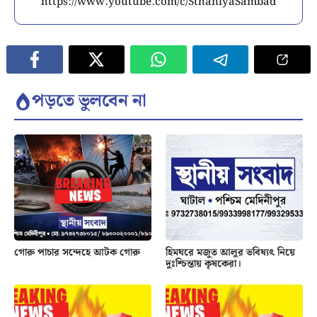
https://www.youtube.com/c/SthaniyaSambad
পড়তে ভুলবেন না
গোরু পাচার সন্দেহে আটক গোরু
হিমঘরে মজুত আলুর ভবিষ্যৎ নিয়ে
দুঃশ্চিন্তায় কৃষকেরা।