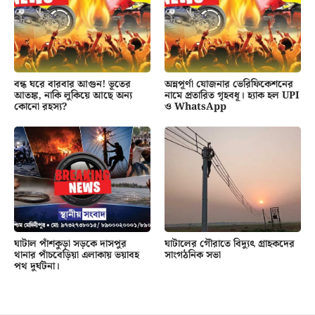
বন্ধ ঘরে বারবার আগুন! ভূতের
অন্নপূর্ণা যোজনার ভেরিফিকেশনের
আতঙ্ক, নাকি লুকিয়ে আছে অন্য
নামে প্রতারিত গৃহবধূ। হ্যাক হল UPI
কোনো রহস্য?
ও WhatsApp
ঘাটাল পাঁশকুড়া সড়কে দাসপুর
ঘাটালের গৌরাতে বিদ্যুৎ গ্রাহকদের
থানার পাঁচবেড়িয়া এলাকায় ভয়াবহ
সাংগঠনিক সভা
পথ দুর্ঘটনা।