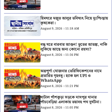
হিমঘরে মজুত আলুর ভবিষ্যৎ নিয়ে দুঃশ্চিন্তায়
কৃষকেরা।
August 9, 2026 । 11:18 AM
বন্ধ ঘরে বারবার আগুন! ভূতের আতঙ্ক, নাকি
লুকিয়ে আছে অন্য কোনো রহস্য?
August 8, 2026 । 11:56 PM
অন্নপূর্ণা যোজনার ভেরিফিকেশনের নামে
প্রতারিত গৃহবধূ। হ্যাক হল UPI ও
WhatsApp
August 8, 2026 । 11:21 PM
ঘাটাল পাঁশকুড়া সড়কে দাসপুর থানার
পাঁচবেড়িয়া এলাকায় ভয়াবহ পথ দুর্ঘটনা।
August 8, 2026 । 11:05 PM