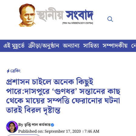
Skip
to
content
এই মুহূর্তে
ক্রীড়া/অনুষ্ঠান
অন্যান্য
সাহিত্য
সম্পাদকীয়
ন
ব্রেকিং
প্রশাসন চাইলে অনেক কিছুই
পারে:দাসপুরে ‘গুণধর’ সন্তানের কাছ
থেকে মায়ের সম্পত্তি ফেরানোর ঘটনা
তারই বিরল দৃষ্টান্ত
By
তৃপ্তি পাল কর্মকার
Published on: September 17, 2020 । 7:46 AM