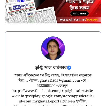
তৃপ্তি পাল কর্মকার
আমার প্রতিবেদনের সব কিছু আগ্রহ, উৎসাহ ঘাটাল মহকুমাকে
ঘিরে... •ইমেল:
ghatal1947@gmail.com
•মো:
9933066200 •ফেসবুক:
https://www.facebook.com/triptighatal •মোবাইল
অ্যাপ: https://play.google.com/store/apps/details?
id=com.myghatal.eportal&hl=en ইউটিউব: