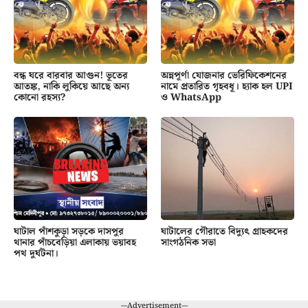
বন্ধ ঘরে বারবার আগুন! ভূতের
অন্নপূর্ণা যোজনার ভেরিফিকেশনের
আতঙ্ক, নাকি লুকিয়ে আছে অন্য
নামে প্রতারিত গৃহবধূ। হ্যাক হল UPI
কোনো রহস্য?
ও WhatsApp
ঘাটাল পাঁশকুড়া সড়কে দাসপুর
ঘাটালের গৌরাতে বিদ্যুৎ গ্রাহকদের
থানার পাঁচবেড়িয়া এলাকায় ভয়াবহ
সাংগঠনিক সভা
পথ দুর্ঘটনা।
---Advertisement---