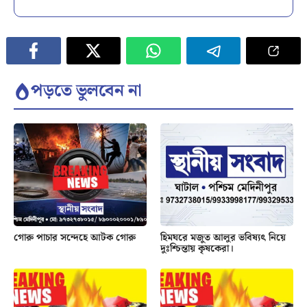
পড়তে ভুলবেন না
গোরু পাচার সন্দেহে আটক গোরু
হিমঘরে মজুত আলুর ভবিষ্যৎ নিয়ে
দুঃশ্চিন্তায় কৃষকেরা।