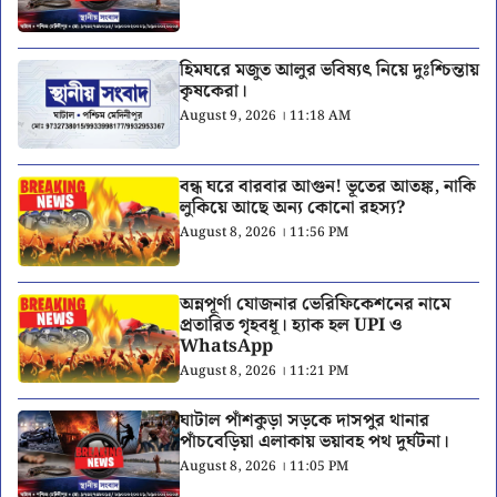
হিমঘরে মজুত আলুর ভবিষ্যৎ নিয়ে দুঃশ্চিন্তায়
কৃষকেরা।
August 9, 2026 । 11:18 AM
বন্ধ ঘরে বারবার আগুন! ভূতের আতঙ্ক, নাকি
লুকিয়ে আছে অন্য কোনো রহস্য?
August 8, 2026 । 11:56 PM
অন্নপূর্ণা যোজনার ভেরিফিকেশনের নামে
প্রতারিত গৃহবধূ। হ্যাক হল UPI ও
WhatsApp
August 8, 2026 । 11:21 PM
ঘাটাল পাঁশকুড়া সড়কে দাসপুর থানার
পাঁচবেড়িয়া এলাকায় ভয়াবহ পথ দুর্ঘটনা।
August 8, 2026 । 11:05 PM