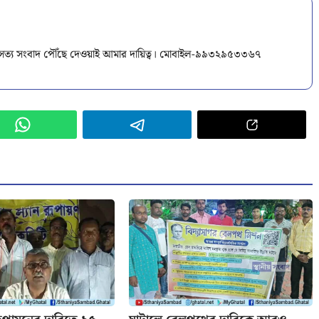
ক সত্য সংবাদ পৌঁছে দেওয়াই আমার দায়িত্ব। মোবাইল-৯৯৩২৯৫৩৩৬৭