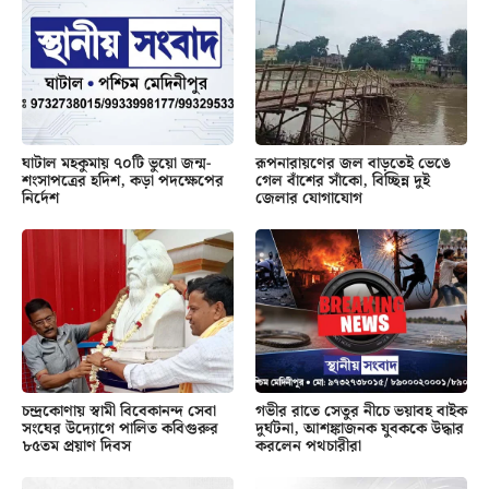
ঘাটাল মহকুমায় ৭০টি ভুয়ো জন্ম-
রূপনারায়ণের জল বাড়তেই ভেঙে
শংসাপত্রের হদিশ, কড়া পদক্ষেপের
গেল বাঁশের সাঁকো, বিচ্ছিন্ন দুই
নির্দেশ
জেলার যোগাযোগ
চন্দ্রকোণায় স্বামী বিবেকানন্দ সেবা
গভীর রাতে সেতুর নীচে ভয়াবহ বাইক
সংঘের উদ্যোগে পালিত কবিগুরুর
দুর্ঘটনা, আশঙ্কাজনক যুবককে উদ্ধার
৮৫তম প্রয়াণ দিবস
করলেন পথচারীরা