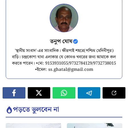
তনুপ ঘোষ
'স্থানীয় সংবাদ'-এর সাংবাদিক। ক্ষীরপাই শহরে(পশ্চিম মেদিনীপুর)
বাড়ি। চন্দ্রকোণা থানা এলাকার যে কোনও খবরের জন্য আমাকে কল
করতে পারেন। •মো: 9153931055/9732784129/9732738015
•ইমেল:
ss.ghatal@gmail.com
পড়তে ভুলবেন না