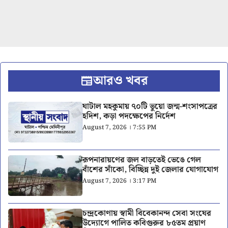
আরও খবর
ঘাটাল মহকুমায় ৭০টি ভুয়ো জন্ম-শংসাপত্রের
হদিশ, কড়া পদক্ষেপের নির্দেশ
August 7, 2026 । 7:55 PM
রূপনারায়ণের জল বাড়তেই ভেঙে গেল
বাঁশের সাঁকো, বিচ্ছিন্ন দুই জেলার যোগাযোগ
August 7, 2026 । 3:17 PM
চন্দ্রকোণায় স্বামী বিবেকানন্দ সেবা সংঘের
উদ্যোগে পালিত কবিগুরুর ৮৫তম প্রয়াণ