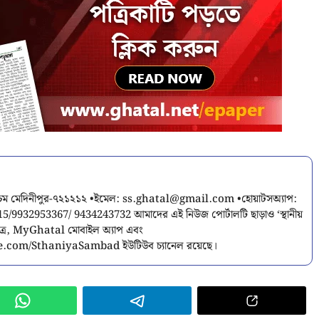
শ্চিম মেদিনীপুর-৭২১২১২ •ইমেল:
ss.ghatal@gmail.com
•হোয়াটসঅ্যাপ:
9932953367/ 9434243732 আমাদের এই নিউজ পোর্টালটি ছাড়াও ‘স্থানীয়
পত্র, MyGhatal মোবাইল অ্যাপ এবং
.com/SthaniyaSambad ইউটিউব চ্যানেল রয়েছে।