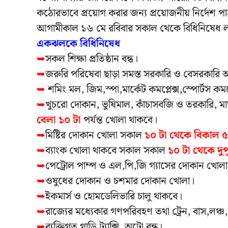
কঠোরভাবে প্রয়োগ করার জন্য প্রয়োজনীয় নির্দেশ পা
আগামীকাল ১৬ মে রবিবার সকাল থেকে বিধিনিষেধ লাগু
একঝলকে বিধিনিষেধ
➥
সকল শিক্ষা প্রতিষ্ঠান বন্ধ।
➥
জরুরি পরিষেবা ছাড়া সমস্ত সরকারি ও বেসরকারি অ
➥
শমিং মল, জিম,স্পা,মার্কেট কমপ্লেক্স,স্পোর্টস কমপ্ল
➥
খুচরো দোকান, ভুষিমাল, কাঁচাসবজি ও তরকারি, ম
বেলা ১০ টা
পর্যন্ত খোলা থাকবে।
➥
মিষ্টির দোকান খোলা সকাল
১০ টা থেকে বিকাল ৫
➥
ব্যাংক খোলা থাকবে সকাল সকাল
১০ টা থেকে দুপু
➥
পেট্রোল পাম্প ও এল,পি,জি গ্যাসের দোকান খোলা
➥
ওষুধের দোকান ও চশমার দোকান খোলা।
➥
ইকমার্স ও হোমডেলিভারি চালু থাকবে।
➥
রাজ্যের মধ্যেকার গণপরিবহণ তথা ট্রেন, বাস,লঞ্চ,
➥
ব্যক্তিগত গাড়ি,ট্যাক্সি, অটো বন্ধ।