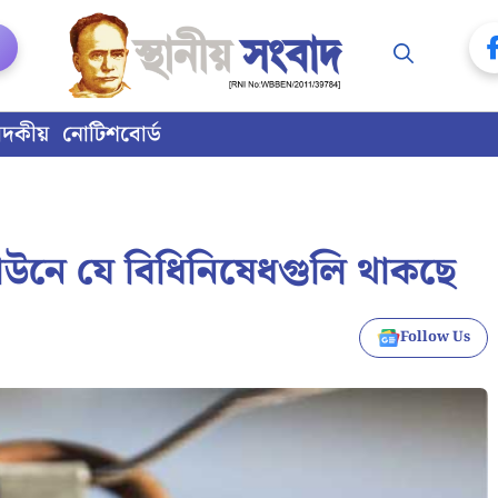
াদকীয়
নোটিশবোর্ড
াউনে যে বিধিনিষেধগুলি থাকছে
Follow Us