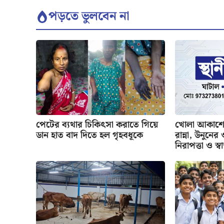
পড়তে ভুলবেন না
পেটের ব্যথার চিকিৎসা করাতে গিয়ে
খোলা আকাশের
ডান হাত বাদ দিতে হল গৃহবধূকে
রান্না, উনুনে
নিরাপত্তা ও স্বাস