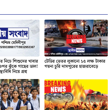
 নিচে শিশুদের খাবার
টেডির ভেতর লুকানো ১৫ লক্ষ টাকার
র ওপর ঝুঁকে গাছের ডাল!
গয়না চুরি দাসপুরের হাজরাবেড়ে
্থ্যবিধি নিয়ে প্রশ্ন