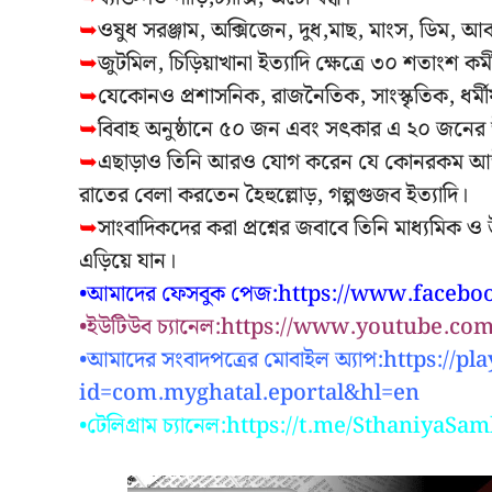
➥
ওষুধ সরঞ্জাম, অক্সিজেন, দুধ,মাছ, মাংস, ডিম, আবশ্
➥
জুটমিল, চিড়িয়াখানা ইত্যাদি ক্ষেত্রে ৩০ শতাংশ কর্
➥
যেকোনও প্রশাসনিক, রাজনৈতিক, সাংস্কৃতিক, ধর্মী
➥
বিবাহ অনুষ্ঠানে ৫০ জন এবং সৎকার এ ২০ জনের 
➥
এছাড়াও তিনি আরও যোগ করেন যে কোনরকম আউটডো
রাতের বেলা করতেন হৈহুল্লোড়, গল্পগুজব ইত্যাদি।
➥
সাংবাদিকদের করা প্রশ্নের জবাবে তিনি মাধ্যমিক ও উ
এড়িয়ে যান।
•আমাদের ফেসবুক পেজ:https://www.faceb
•ইউটিউব চ্যানেল:https://www.youtube.c
•আমাদের সংবাদপত্রের মোবাইল অ্যাপ:https://
id=com.myghatal.eportal&hl=en
•টেলিগ্রাম চ্যানেল:https://t.me/SthaniyaS