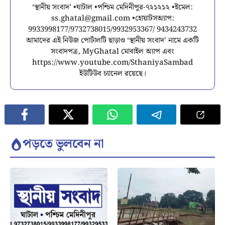
‘স্থানীয় সংবাদ’ •ঘাটাল •পশ্চিম মেদিনীপুর-৭২১২১২ •ইমেল:
ss.ghatal@gmail.com
•হোয়াটসঅ্যাপ:
9933998177/9732738015/9932953367/ 9434243732
আমাদের এই নিউজ পোর্টালটি ছাড়াও ‘স্থানীয় সংবাদ’ নামে একটি
সংবাদপত্র, MyGhatal মোবাইল অ্যাপ এবং
https://www.youtube.com/SthaniyaSambad
ইউটিউব চ্যানেল রয়েছে।
পড়তে ভুলবেন না