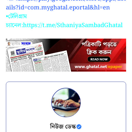
ails?id=com.myghatal.eportal&hl=en
•টেলিগ্রাম
চ্যানেল:https://t.me/SthaniyaSambadGhatal
নিউজ ডেস্ক