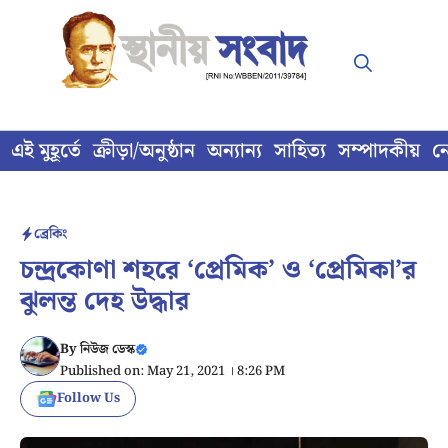
Skip
to
content
এই মুহূর্তে
ক্রীড়া/অনুষ্ঠান
অন্যান্য
সাহিত্য
সম্পাদকীয়
ন
ব্রেকিং
চন্দ্রকোণা শহরে ‘প্রেমিক’ ও ‘প্রেমিকা’র
ঝুলন্ত দেহ উদ্ধার
By
নিউজ ডেস্ক
Published on: May 21, 2021 । 8:26 PM
Follow Us