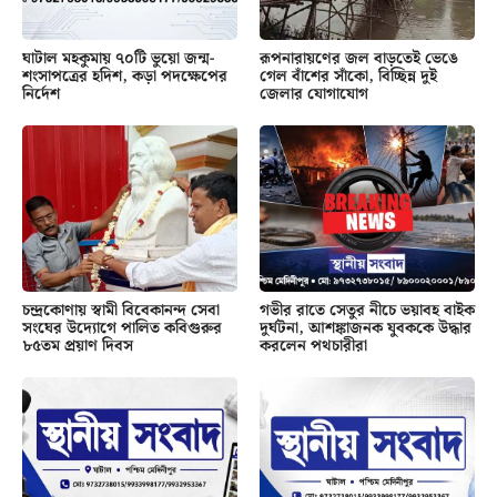
ঘাটাল মহকুমায় ৭০টি ভুয়ো জন্ম-
রূপনারায়ণের জল বাড়তেই ভেঙে
শংসাপত্রের হদিশ, কড়া পদক্ষেপের
গেল বাঁশের সাঁকো, বিচ্ছিন্ন দুই
নির্দেশ
জেলার যোগাযোগ
চন্দ্রকোণায় স্বামী বিবেকানন্দ সেবা
গভীর রাতে সেতুর নীচে ভয়াবহ বাইক
সংঘের উদ্যোগে পালিত কবিগুরুর
দুর্ঘটনা, আশঙ্কাজনক যুবককে উদ্ধার
৮৫তম প্রয়াণ দিবস
করলেন পথচারীরা