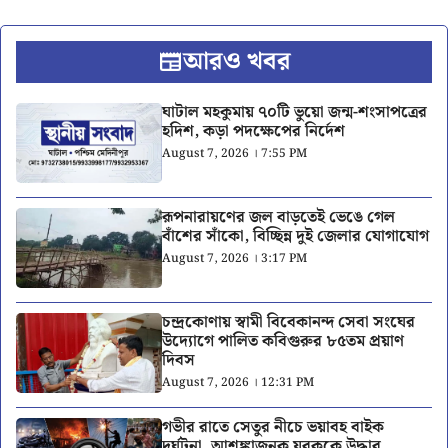
আরও খবর
ঘাটাল মহকুমায় ৭০টি ভুয়ো জন্ম-শংসাপত্রের
হদিশ, কড়া পদক্ষেপের নির্দেশ
August 7, 2026 । 7:55 PM
রূপনারায়ণের জল বাড়তেই ভেঙে গেল
বাঁশের সাঁকো, বিচ্ছিন্ন দুই জেলার যোগাযোগ
August 7, 2026 । 3:17 PM
চন্দ্রকোণায় স্বামী বিবেকানন্দ সেবা সংঘের
উদ্যোগে পালিত কবিগুরুর ৮৫তম প্রয়াণ
দিবস
August 7, 2026 । 12:31 PM
গভীর রাতে সেতুর নীচে ভয়াবহ বাইক
দুর্ঘটনা, আশঙ্কাজনক যুবককে উদ্ধার