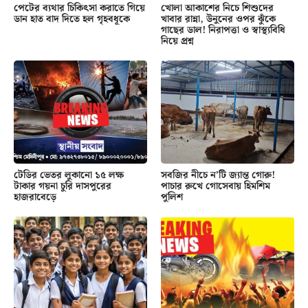
পেটের ব্যথার চিকিৎসা করাতে গিয়ে
খোলা আকাশের নিচে শিশুদের
ডান হাত বাদ দিতে হল গৃহবধূকে
খাবার রান্না, উনুনের ওপর ঝুঁকে
গাছের ডাল! নিরাপত্তা ও স্বাস্থ্যবিধি
নিয়ে প্রশ্ন
টেডির ভেতর লুকানো ১৫ লক্ষ
সবজির নীচে ন’টি জ্যান্ত গোরু!
টাকার গয়না চুরি দাসপুরের
পাচার রুখে গোসেবায় হিমশিম
হাজরাবেড়ে
পুলিশ