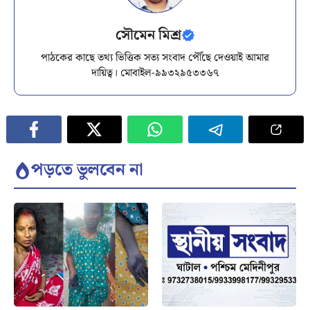
সৌমেন মিশ্র
পাঠকের কাছে তথ্য ভিত্তিক সত্য সংবাদ পৌঁছে দেওয়াই আমার
দায়িত্ব। মোবাইল-৯৯৩২৯৫৩৩৬৭
পড়তে ভুলবেন না