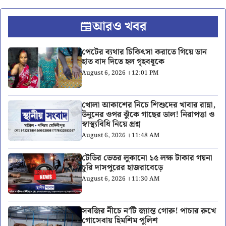
আরও খবর
পেটের ব্যথার চিকিৎসা করাতে গিয়ে ডান
হাত বাদ দিতে হল গৃহবধূকে
August 6, 2026 । 12:01 PM
খোলা আকাশের নিচে শিশুদের খাবার রান্না,
উনুনের ওপর ঝুঁকে গাছের ডাল! নিরাপত্তা ও
স্বাস্থ্যবিধি নিয়ে প্রশ্ন
August 6, 2026 । 11:48 AM
টেডির ভেতর লুকানো ১৫ লক্ষ টাকার গয়না
চুরি দাসপুরের হাজরাবেড়ে
August 6, 2026 । 11:30 AM
সবজির নীচে ন’টি জ্যান্ত গোরু! পাচার রুখে
গোসেবায় হিমশিম পুলিশ