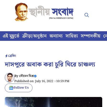
Skip
to
content
এই মুহূর্তে
ক্রীড়া/অনুষ্ঠান
অন্যান্য
সাহিত্য
সম্পাদকীয়
ন
ব্রেকিং
দাসপুরে অবাক করা চুরি ঘিরে চাঞ্চল্য
By
সৌমেন মিশ্র
Published on: July 16, 2022 । 10:59 PM
Follow Us