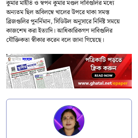
কুমার মাইতি ও স্বপন কুমার মণ্ডল দাবিগুলির মধ‍্যে
অন‍্যতম ছিল অবিলম্বে খালের উপরে থাকা সমস্ত
ব্রিজগুলির পুনর্নিমান, সিডিউল অনুসারে নির্দিষ্ট সময়ে
কাজশেষ করা ইত‍্যাদি। আধিকারিকগণ দাবিগুলির
যৌক্তিকতা স্বীকার করেন বলে জানা গিয়েছে।