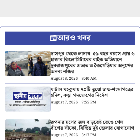
আরও খবর
দাসপুর থেকে লাদাখ: ৫৯ বছর বয়সে প্রায় ৬
হাজার কিলোমিটারের বাইক অভিযানে
দুবরাজপুরের প্রভাত ও কৈগেড়িয়ার অনুপের
অনন্য নজির
August 8, 2026 । 8:40 AM
ঘাটাল মহকুমায় ৭০টি ভুয়ো জন্ম-শংসাপত্রের
হদিশ, কড়া পদক্ষেপের নির্দেশ
August 7, 2026 । 7:55 PM
রূপনারায়ণের জল বাড়তেই ভেঙে গেল
বাঁশের সাঁকো, বিচ্ছিন্ন দুই জেলার যোগাযোগ
August 7, 2026 । 3:17 PM