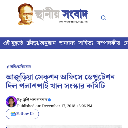
Skip
to
content
এই মুহূর্তে
ক্রীড়া/অনুষ্ঠান
অন্যান্য
সাহিত্য
সম্পাদকীয়
ন
দাবি/অভিযোগ
আজুড়িয়া সেক্শন অফিসে ডেপুটেশন
দিল পলাশপাই খাল সংস্কার কমিটি
By
তৃপ্তি পাল কর্মকার
Published on: December 17, 2018 । 3:06 PM
Follow Us