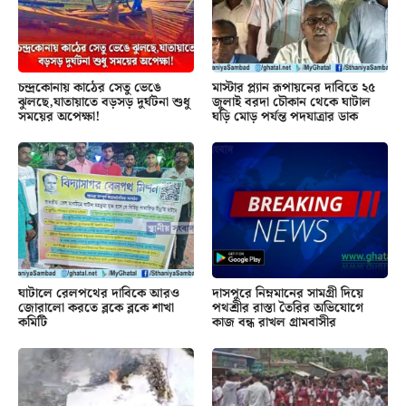
চন্দ্রকোনায় কাঠের সেতু ভেঙে
মাস্টার প্ল্যান রূপায়নের দাবিতে ২৫
ঝুলছে,যাতায়াতে বড়সড় দুর্ঘটনা শুধু
জুলাই বরদা চৌকান থেকে ঘাটাল
সময়ের অপেক্ষা!
ঘড়ি মোড় পর্যন্ত পদযাত্রার ডাক
ঘাটালে রেলপথের দাবিকে আরও
দাসপুরে নিম্নমানের সামগ্রী দিয়ে
জোরালো করতে ব্লকে ব্লকে শাখা
পথশ্রীর রাস্তা তৈরির অভিযোগে
কমিটি
কাজ বন্ধ রাখল গ্রামবাসীর