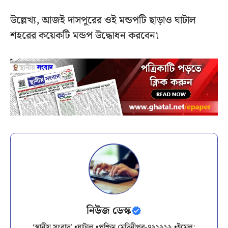
উল্লেখ্য, আজই দাসপুরের ওই মন্ডপটি ছাড়াও ঘাটাল
শহরের কয়েকটি মন্ডপ উদ্ধোধন করবেন৷
নিউজ ডেস্ক
‘স্থানীয় সংবাদ’ •ঘাটাল •পশ্চিম মেদিনীপুর-৭২১২১২ •ইমেল: