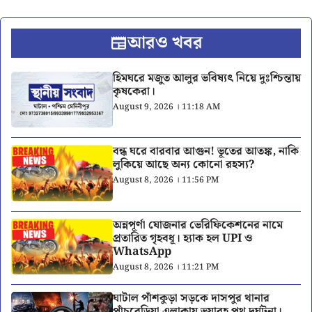
আরও খবর
হিমঘরে মজুত আলুর ভবিষ্যৎ নিয়ে দুঃশ্চিন্তায়
কৃষকেরা।
August 9, 2026 । 11:18 AM
বন্ধ ঘরে বারবার আগুন! ভূতের আতঙ্ক, নাকি
লুকিয়ে আছে অন্য কোনো রহস্য?
August 8, 2026 । 11:56 PM
অন্নপূর্ণা যোজনার ভেরিফিকেশনের নামে
প্রতারিত গৃহবধূ। হ্যাক হল UPI ও
WhatsApp
August 8, 2026 । 11:21 PM
ঘাটাল পাঁশকুড়া সড়কে দাসপুর থানার
পাঁচবেড়িয়া এলাকায় ভয়াবহ পথ দুর্ঘটনা।