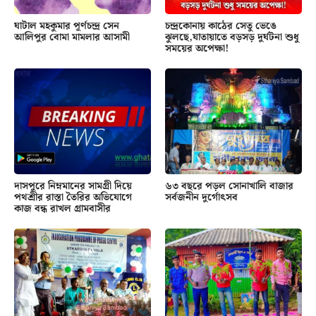
ঘাটাল মহকুমার পূর্ণচন্দ্র সেন
চন্দ্রকোনায় কাঠের সেতু ভেঙে
আলিপুর বোমা মামলার আসামী
ঝুলছে,যাতায়াতে বড়সড় দুর্ঘটনা শুধু
সময়ের অপেক্ষা!
দাসপুরে নিম্নমানের সামগ্রী দিয়ে
৬৩ বছরে পড়ল সোনাখালি বাজার
পথশ্রীর রাস্তা তৈরির অভিযোগে
সর্বজনীন দুর্গোৎসব
কাজ বন্ধ রাখল গ্রামবাসীর