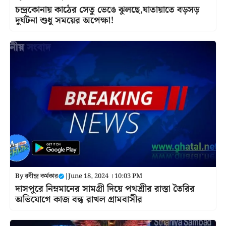
চন্দ্রকোনায় কাঠের সেতু ভেঙে ঝুলছে,যাতায়াতে বড়সড়
দুর্ঘটনা শুধু সময়ের অপেক্ষা!
By
রবীন্দ্র কর্মকার
|
June 18, 2024 । 10:03 PM
দাসপুরে নিম্নমানের সামগ্রী দিয়ে পথশ্রীর রাস্তা তৈরির
অভিযোগে কাজ বন্ধ রাখল গ্রামবাসীর