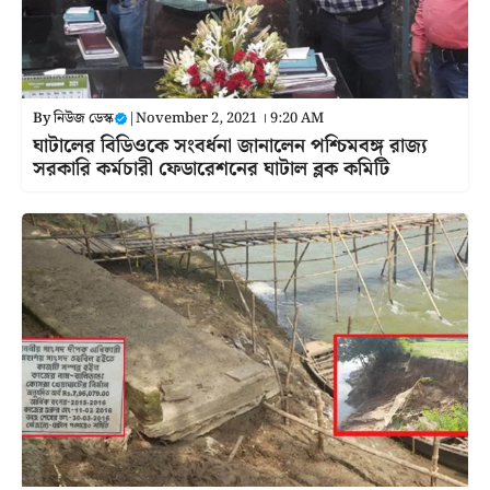
By
নিউজ ডেস্ক
|
November 2, 2021 । 9:20 AM
ঘাটালের বিডিওকে সংবর্ধনা জানালেন পশ্চিমবঙ্গ রাজ্য
সরকারি কর্মচারী ফেডারেশনের ঘাটাল ব্লক কমিটি