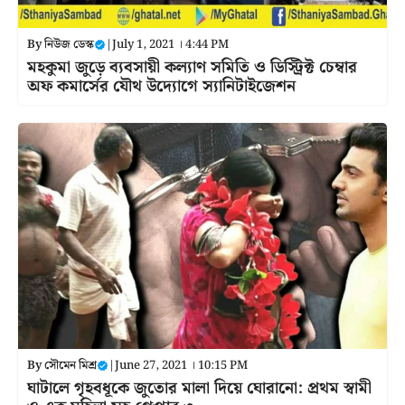
By
নিউজ ডেস্ক
|
July 1, 2021 । 4:44 PM
মহকুমা জুড়ে ব্যবসায়ী কল্যাণ সমিতি ও ডিস্ট্রিক্ট চেম্বার
অফ কমার্সের যৌথ উদ্যোগে স্যানিটাইজেশন
By
সৌমেন মিশ্র
|
June 27, 2021 । 10:15 PM
ঘাটালে গৃহবধূকে জুতোর মালা দিয়ে ঘোরানো: প্রথম স্বামী