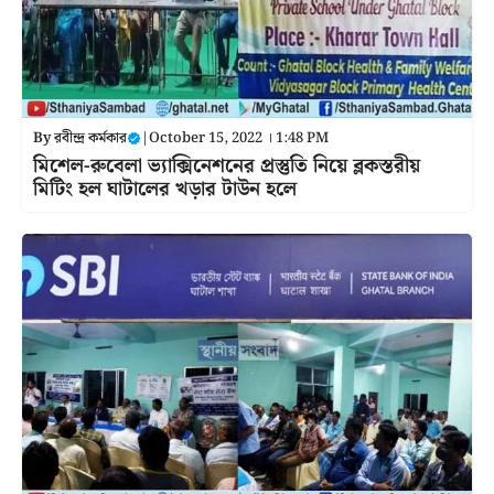
By
রবীন্দ্র কর্মকার
|
October 15, 2022 । 1:48 PM
মিশেল-রুবেলা ভ্যাক্সিনেশনের প্রস্তুতি নিয়ে ব্লকস্তরীয়
মিটিং হল ঘাটালের খড়ার টাউন হলে