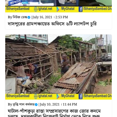
By
নিউজ ডেস্ক
|
July 16, 2021 । 2:53 PM
দাসপুরের গ্রামপঞ্চায়েত অফিসে ৬টি ল্যাপটপ চুরি
By
তৃপ্তি পাল কর্মকার
|
July 10, 2021 । 11:44 PM
ঘাটাল-পাঁশকুড়া রাস্তা সম্প্রসারণের কাজ জোর কদমে
চলছে, দখলকারীরা নিজেরাই নির্মাণ ভেঙে নিতে শুরু