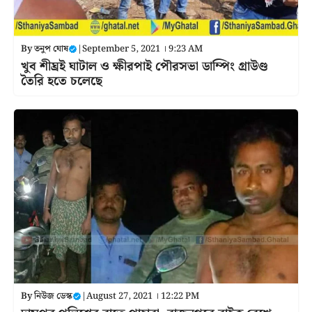
By
তনুপ ঘোষ
|
September 5, 2021 । 9:23 AM
খুব শীঘ্রই ঘাটাল ও ক্ষীরপাই পৌরসভা ডাম্পিং গ্রাউণ্ড
তৈরি হতে চলেছে
By
নিউজ ডেস্ক
|
August 27, 2021 । 12:22 PM