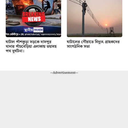
ঘাটাল পাঁশকুড়া সড়কে দাসপুর
ঘাটালের গৌরাতে বিদ্যুৎ গ্রাহকদের
থানার পাঁচবেড়িয়া এলাকায় ভয়াবহ
সাংগঠনিক সভা
পথ দুর্ঘটনা।
---Advertisement---