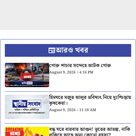
আরও খবর
গোরু পাচার সন্দেহে আটক গোরু
August 9, 2026 । 4:16 PM
হিমঘরে মজুত আলুর ভবিষ্যৎ নিয়ে দুঃশ্চিন্তায়
কৃষকেরা।
August 9, 2026 । 11:18 AM
বন্ধ ঘরে বারবার আগুন! ভূতের আতঙ্ক, নাকি
লুকিয়ে আছে অন্য কোনো রহস্য?