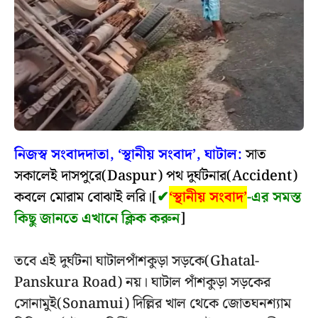
নিজস্ব সংবাদদাতা, ‘স্থানীয় সংবাদ’, ঘাটাল:
সাত
সকালেই দাসপুরে(Daspur) পথ দুর্ঘটনার(Accident)
কবলে মোরাম বোঝাই লরি।[
✔
‘স্থানীয় সংবাদ’
-এর সমস্ত
কিছু জানতে এখানে ক্লিক করুন
]
তবে এই দুর্ঘটনা ঘাটালপাঁশকুড়া সড়কে(Ghatal-
Panskura Road) নয়। ঘাটাল পাঁশকুড়া সড়কের
সোনামুই(Sonamui) দিল্লির খাল থেকে জোতঘনশ্যাম