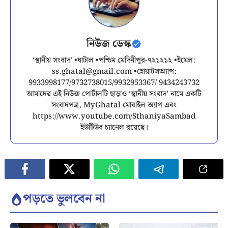
নিউজ ডেস্ক
‘স্থানীয় সংবাদ’ •ঘাটাল •পশ্চিম মেদিনীপুর-৭২১২১২ •ইমেল:
ss.ghatal@gmail.com
•হোয়াটসঅ্যাপ:
9933998177/9732738015/9932953367/ 9434243732
আমাদের এই নিউজ পোর্টালটি ছাড়াও ‘স্থানীয় সংবাদ’ নামে একটি
সংবাদপত্র, MyGhatal মোবাইল অ্যাপ এবং
https://www.youtube.com/SthaniyaSambad
ইউটিউব চ্যানেল রয়েছে।
পড়তে ভুলবেন না