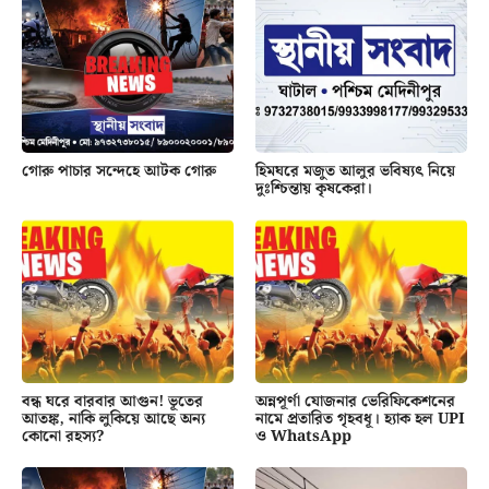
গোরু পাচার সন্দেহে আটক গোরু
হিমঘরে মজুত আলুর ভবিষ্যৎ নিয়ে
দুঃশ্চিন্তায় কৃষকেরা।
বন্ধ ঘরে বারবার আগুন! ভূতের
অন্নপূর্ণা যোজনার ভেরিফিকেশনের
আতঙ্ক, নাকি লুকিয়ে আছে অন্য
নামে প্রতারিত গৃহবধূ। হ্যাক হল UPI
কোনো রহস্য?
ও WhatsApp