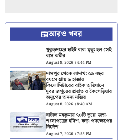
আরও খবর
খুকুড়দহের হাইট বার: মৃত্যু হল সেই
বাস কর্মীর
August 8, 2026 । 4:44 PM
দাসপুর থেকে লাদাখ: ৫৯ বছর
বয়সে প্রায় ৬ হাজার
কিলোমিটারের বাইক অভিযানে
দুবরাজপুরের প্রভাত ও কৈগেড়িয়ার
অনুপের অনন্য নজির
August 8, 2026 । 8:40 AM
ঘাটাল মহকুমায় ৭০টি ভুয়ো জন্ম-
শংসাপত্রের হদিশ, কড়া পদক্ষেপের
নির্দেশ
August 7, 2026 । 7:55 PM