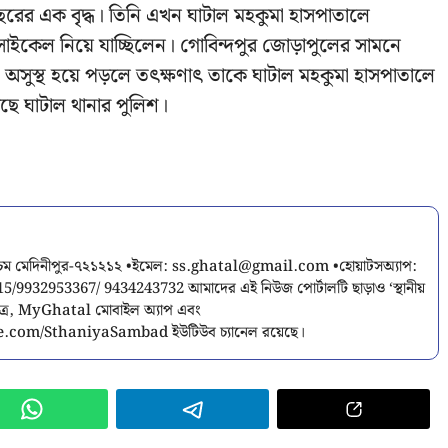
রের এক বৃদ্ধ। তিনি এখন ঘাটাল মহকুমা হাসপাতালে
দ্ধ সাইকেল নিয়ে যাচ্ছিলেন। গোবিন্দপুর জোড়াপুলের সামনে
। অসুস্থ হয়ে পড়লে তৎক্ষণাৎ তাকে ঘাটাল মহকুমা হাসপাতালে
ে ঘাটাল থানার পুলিশ।
শ্চিম মেদিনীপুর-৭২১২১২ •ইমেল:
ss.ghatal@gmail.com
•হোয়াটসঅ্যাপ:
9932953367/ 9434243732 আমাদের এই নিউজ পোর্টালটি ছাড়াও ‘স্থানীয়
পত্র, MyGhatal মোবাইল অ্যাপ এবং
.com/SthaniyaSambad ইউটিউব চ্যানেল রয়েছে।