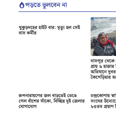
পড়তে ভুলবেন না
খুকুড়দহের হাইট বার: মৃত্যু হল সেই
বাস কর্মীর
দাসপুর থেকে
প্রায় ৬ হাজা
অভিযানে দুবর
কৈগেড়িয়ার অ
রূপনারায়ণের জল বাড়তেই ভেঙে
চন্দ্রকোণায় স্
গেল বাঁশের সাঁকো, বিচ্ছিন্ন দুই জেলার
সংঘের উদ্যো
যোগাযোগ
৮৫তম প্রয়াণ