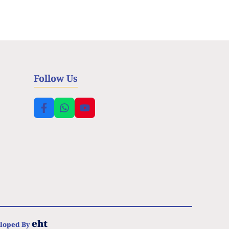
Follow Us
eht
eloped By