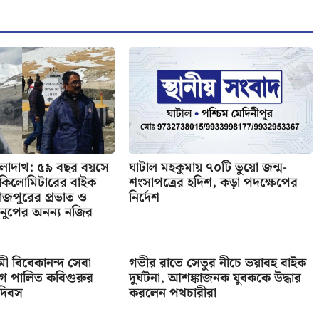
 লাদাখ: ৫৯ বছর বয়সে
ঘাটাল মহকুমায় ৭০টি ভুয়ো জন্ম-
র কিলোমিটারের বাইক
শংসাপত্রের হদিশ, কড়া পদক্ষেপের
াজপুরের প্রভাত ও
নির্দেশ
নুপের অনন্য নজির
বামী বিবেকানন্দ সেবা
গভীর রাতে সেতুর নীচে ভয়াবহ বাইক
গে পালিত কবিগুরুর
দুর্ঘটনা, আশঙ্কাজনক যুবককে উদ্ধার
 দিবস
করলেন পথচারীরা