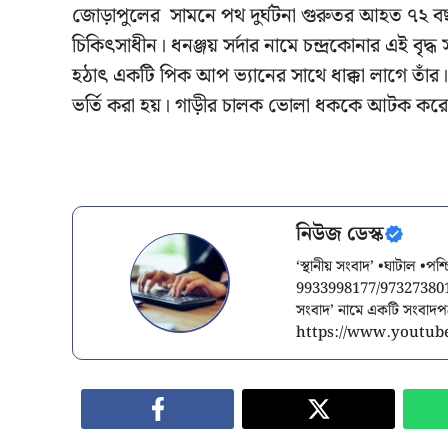
জোড়াপুলের সামনে পথ দুর্ঘটনা গুরুতর আহত ৭২ বছ
চিকিৎসাধীন। ধনঞ্জয় সর্দার নামে চন্দ্রকোনার এই বৃ
হঠাৎ একটি পিক আপ ভ্যানের সাথে ধাক্কা লাগে তাঁর
ভর্তি করা হয়। গাড়ীর চালক ভোলা ধককে আটক করেছ
নিউজ ডেস্ক
‘স্থানীয় সংবাদ’ •ঘাটাল •প
9933998177/9732738015/
সংবাদ’ নামে একটি সংবাদ
https://www.youtube