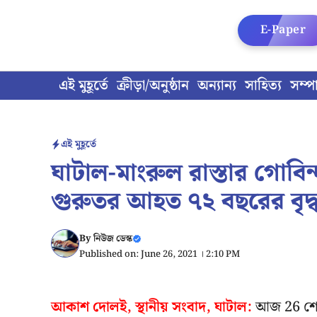
Skip
to
E-Paper
content
এই মুহূর্তে
ক্রীড়া/অনুষ্ঠান
অন্যান্য
সাহিত্য
সম্প
এই মুহূর্তে
ঘাটাল-মাংরুল রাস্তার গোবিন
গুরুতর আহত ৭২ বছরের বৃদ্
By
নিউজ ডেস্ক
Published on: June 26, 2021 । 2:10 PM
আকাশ দোলই, স্থানীয় সংবাদ, ঘাটাল:
আজ 26 শে জু