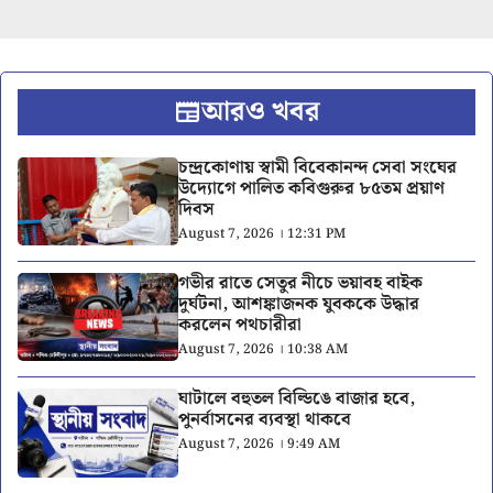
আরও খবর
চন্দ্রকোণায় স্বামী বিবেকানন্দ সেবা সংঘের
উদ্যোগে পালিত কবিগুরুর ৮৫তম প্রয়াণ
দিবস
August 7, 2026 । 12:31 PM
গভীর রাতে সেতুর নীচে ভয়াবহ বাইক
দুর্ঘটনা, আশঙ্কাজনক যুবককে উদ্ধার
করলেন পথচারীরা
August 7, 2026 । 10:38 AM
ঘাটালে বহুতল বিল্ডিঙে বাজার হবে,
পুনর্বাসনের ব্যবস্থা থাকবে
August 7, 2026 । 9:49 AM