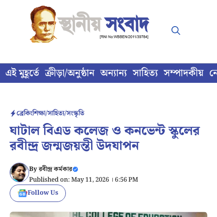
Skip
to
content
এই মুহূর্তে
ক্রীড়া/অনুষ্ঠান
অন্যান্য
সাহিত্য
সম্পাদকীয়
ন
ব্রেকিং
শিক্ষা/সাহিত্য/সংস্কৃতি
ঘাটাল বিএড কলেজ ও কনভেন্ট স্কুলের
রবীন্দ্র জন্মজয়ন্তী উদযাপন
By
রবীন্দ্র কর্মকার
Published on: May 11, 2026 । 6:56 PM
Follow Us