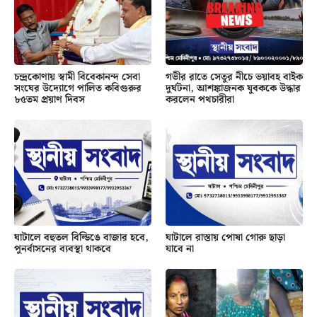
চন্দ্রকোণায় স্বামী বিবেকানন্দ সেবা
গভীর রাতে সেতুর নীচে ভয়াবহ বাইক
সংঘের উদ্যোগে পালিত কবিগুরুর
দুর্ঘটনা, আশঙ্কাজনক যুবককে উদ্ধার
৮৫তম প্রয়াণ দিবস
করলেন পথচারীরা
ঘাটালে বহুতল বিল্ডিঙে বাজার হবে,
ঘাটালে রাস্তায় পোষা গোরু ছাড়া
পুনর্বাসনের ব্যবস্থা থাকবে
যাবে না