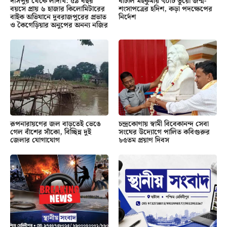
দাসপুর থেকে লাদাখ: ৫৯ বছর
ঘাটাল মহকুমায় ৭০টি ভুয়ো জন্ম-
বয়সে প্রায় ৬ হাজার কিলোমিটারের
শংসাপত্রের হদিশ, কড়া পদক্ষেপের
বাইক অভিযানে দুবরাজপুরের প্রভাত
নির্দেশ
ও কৈগেড়িয়ার অনুপের অনন্য নজির
রূপনারায়ণের জল বাড়তেই ভেঙে
চন্দ্রকোণায় স্বামী বিবেকানন্দ সেবা
গেল বাঁশের সাঁকো, বিচ্ছিন্ন দুই
সংঘের উদ্যোগে পালিত কবিগুরুর
জেলার যোগাযোগ
৮৫তম প্রয়াণ দিবস