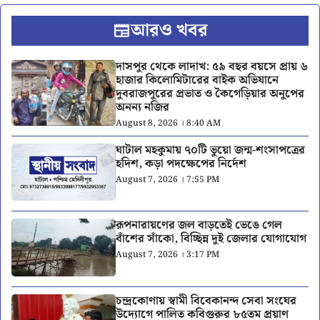
আরও খবর
দাসপুর থেকে লাদাখ: ৫৯ বছর বয়সে প্রায় ৬
হাজার কিলোমিটারের বাইক অভিযানে
দুবরাজপুরের প্রভাত ও কৈগেড়িয়ার অনুপের
অনন্য নজির
August 8, 2026 । 8:40 AM
ঘাটাল মহকুমায় ৭০টি ভুয়ো জন্ম-শংসাপত্রের
হদিশ, কড়া পদক্ষেপের নির্দেশ
August 7, 2026 । 7:55 PM
রূপনারায়ণের জল বাড়তেই ভেঙে গেল
বাঁশের সাঁকো, বিচ্ছিন্ন দুই জেলার যোগাযোগ
August 7, 2026 । 3:17 PM
চন্দ্রকোণায় স্বামী বিবেকানন্দ সেবা সংঘের
উদ্যোগে পালিত কবিগুরুর ৮৫তম প্রয়াণ