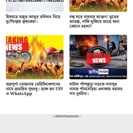
হিমঘরে মজুত আলুর ভবিষ্যৎ নিয়ে
বন্ধ ঘরে বারবার আগুন! ভূতের
দুঃশ্চিন্তায় কৃষকেরা।
আতঙ্ক, নাকি লুকিয়ে আছে অন্য
কোনো রহস্য?
অন্নপূর্ণা যোজনার ভেরিফিকেশনের
ঘাটাল পাঁশকুড়া সড়কে দাসপুর
নামে প্রতারিত গৃহবধূ। হ্যাক হল UPI
থানার পাঁচবেড়িয়া এলাকায় ভয়াবহ
ও WhatsApp
পথ দুর্ঘটনা।
---Advertisement---