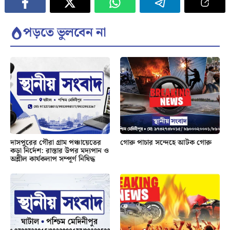
পড়তে ভুলবেন না
দাসপুরের গৌরা গ্রাম পঞ্চায়েতের
গোরু পাচার সন্দেহে আটক গোরু
কড়া নির্দেশ: রাস্তার উপর মদ্যপান ও
অশ্লীল কার্যকলাপ সম্পূর্ণ নিষিদ্ধ