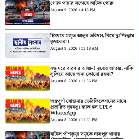
গোরু পাচার সন্দেহে আটক গোরু
August 9, 2026 । 4:16 PM
হিমঘরে মজুত আলুর ভবিষ্যৎ নিয়ে দুঃশ্চিন্তায়
কৃষকেরা।
August 9, 2026 । 11:18 AM
বন্ধ ঘরে বারবার আগুন! ভূতের আতঙ্ক, নাকি
লুকিয়ে আছে অন্য কোনো রহস্য?
August 8, 2026 । 11:56 PM
অন্নপূর্ণা যোজনার ভেরিফিকেশনের নামে
প্রতারিত গৃহবধূ। হ্যাক হল UPI ও
WhatsApp
August 8, 2026 । 11:21 PM
ঘাটাল পাঁশকুড়া সড়কে দাসপুর থানার