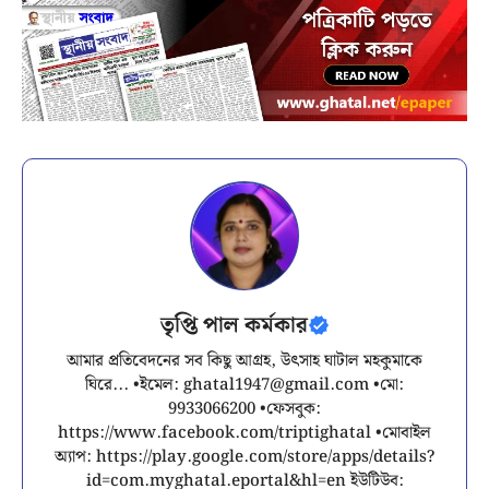
তৃপ্তি পাল কর্মকার
আমার প্রতিবেদনের সব কিছু আগ্রহ, উৎসাহ ঘাটাল মহকুমাকে
ঘিরে... •ইমেল:
ghatal1947@gmail.com
•মো:
9933066200 •ফেসবুক:
https://www.facebook.com/triptighatal •মোবাইল
অ্যাপ: https://play.google.com/store/apps/details?
id=com.myghatal.eportal&hl=en ইউটিউব: