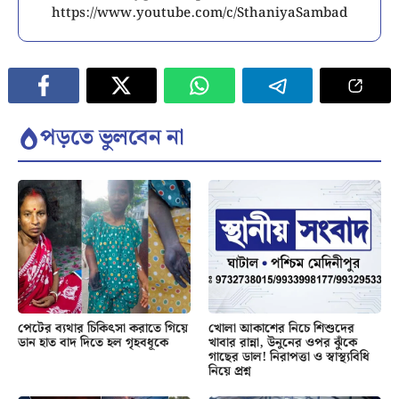
https://www.youtube.com/c/SthaniyaSambad
পড়তে ভুলবেন না
পেটের ব্যথার চিকিৎসা করাতে গিয়ে
খোলা আকাশের নিচে শিশুদের
ডান হাত বাদ দিতে হল গৃহবধূকে
খাবার রান্না, উনুনের ওপর ঝুঁকে
গাছের ডাল! নিরাপত্তা ও স্বাস্থ্যবিধি
নিয়ে প্রশ্ন