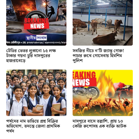
টেডির ভেতর লুকানো ১৫ লক্ষ
সবজির নীচে ন’টি জ্যান্ত গোরু!
টাকার গয়না চুরি দাসপুরের
পাচার রুখে গোসেবায় হিমশিম
হাজরাবেড়ে
পুলিশ
পর্ষদের নাম ভাঙিয়ে প্রশ্ন বিক্রির
দাসপুরে বাসে তল্লাশি, প্রায় ১০
অভিযোগ, তদন্তে জেলা প্রাথমিক
কেজি রুপোসহ এক ব্যক্তি আটক
পর্ষদ