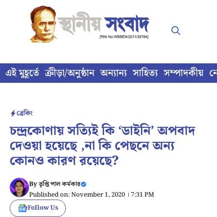
Skip
to
content
এই মুহূর্তে
ক্রীড়া/অনুষ্ঠান
অন্যান্য
সাহিত্য
সম্পাদকীয়
ন
ব্রেকিং
চন্দ্রকোণায় সত্যিই কি ‘ডাইনি’ অপবাদ
দেওয়া হয়েছে ,না কি পেছনে অন্য
কোনও কারণ রয়েছে?
By
তৃপ্তি পাল কর্মকার
Published on: November 1, 2020 । 7:31 PM
Follow Us