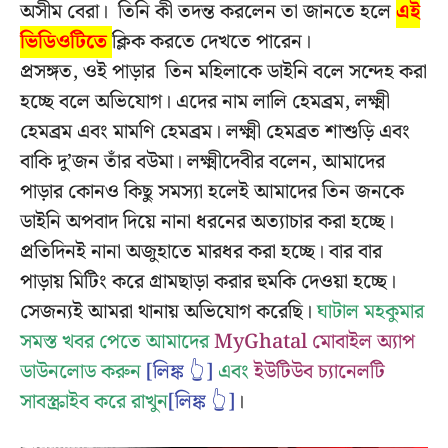
অসীম বেরা। তিনি কী তদন্ত করলেন তা জানতে হলে
এই
ভিডিওটিতে
ক্লিক করতে দেখতে পারেন।
প্রসঙ্গত, ওই পাড়ার তিন মহিলাকে ডাইনি বলে সন্দেহ করা
হচ্ছে বলে অভিযোগ। এদের নাম লালি হেমব্রম, লক্ষ্মী
হেমব্রম এবং মামণি হেমব্রম। লক্ষ্মী হেমব্রত শাশুড়ি এবং
বাকি দু’জন তাঁর বউমা। লক্ষ্মীদেবীর বলেন, আমাদের
পাড়ার কোনও কিছু সমস্যা হলেই আমাদের তিন জনকে
ডাইনি অপবাদ দিয়ে নানা ধরনের অত্যাচার করা হচ্ছে।
প্রতিদিনই নানা অজুহাতে মারধর করা হচ্ছে। বার বার
পাড়ায় মিটিং করে গ্রামছাড়া করার হুমকি দেওয়া হচ্ছে।
সেজন্যই আমরা থানায় অভিযোগ করেছি।
ঘাটাল মহকুমার
সমস্ত খবর পেতে আমাদের
MyGhatal মোবাইল অ্যাপ
ডাউনলোড করুন
[লিঙ্ক 👆]
এবং
ইউটিউব চ্যানেলটি
সাবস্ক্রাইব করে রাখুন
[লিঙ্ক 👆]
।