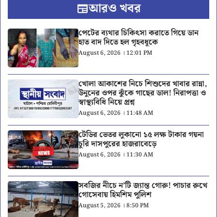
আরও খবর
পেটের ব্যথার চিকিৎসা করাতে গিয়ে ডান
হাত বাদ দিতে হল গৃহবধূকে
August 6, 2026 । 12:01 PM
খোলা আকাশের নিচে শিশুদের খাবার রান্না,
উনুনের ওপর ঝুঁকে গাছের ডাল! নিরাপত্তা ও
স্বাস্থ্যবিধি নিয়ে প্রশ্ন
August 6, 2026 । 11:48 AM
টেডির ভেতর লুকানো ১৫ লক্ষ টাকার গয়না
চুরি দাসপুরের হাজরাবেড়ে
August 6, 2026 । 11:30 AM
সবজির নীচে ন’টি জ্যান্ত গোরু! পাচার রুখে
গোসেবায় হিমশিম পুলিশ
August 5, 2026 । 8:50 PM