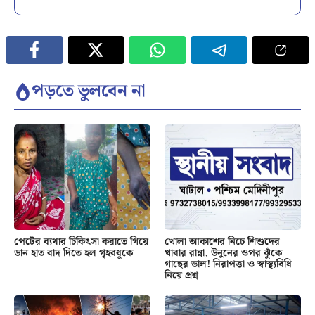
পড়তে ভুলবেন না
পেটের ব্যথার চিকিৎসা করাতে গিয়ে
খোলা আকাশের নিচে শিশুদের
ডান হাত বাদ দিতে হল গৃহবধূকে
খাবার রান্না, উনুনের ওপর ঝুঁকে
গাছের ডাল! নিরাপত্তা ও স্বাস্থ্যবিধি
নিয়ে প্রশ্ন