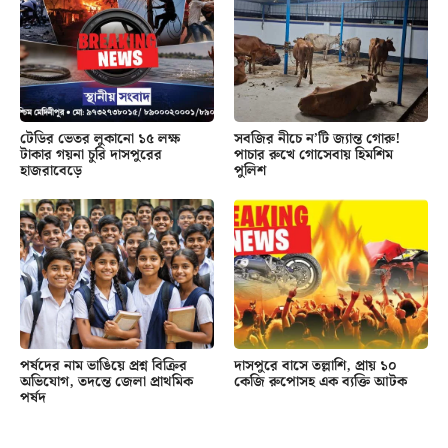
টেডির ভেতর লুকানো ১৫ লক্ষ
সবজির নীচে ন’টি জ্যান্ত গোরু!
টাকার গয়না চুরি দাসপুরের
পাচার রুখে গোসেবায় হিমশিম
হাজরাবেড়ে
পুলিশ
পর্ষদের নাম ভাঙিয়ে প্রশ্ন বিক্রির
দাসপুরে বাসে তল্লাশি, প্রায় ১০
অভিযোগ, তদন্তে জেলা প্রাথমিক
কেজি রুপোসহ এক ব্যক্তি আটক
পর্ষদ