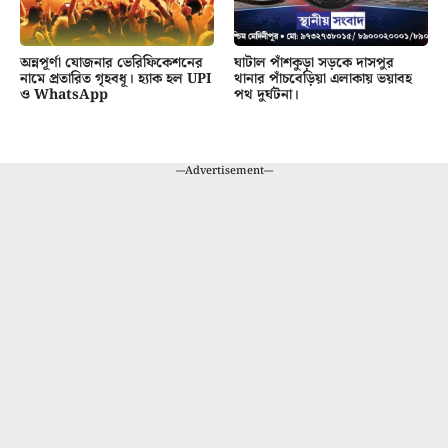
অন্নপূর্ণা যোজনার ভেরিফিকেশনের
ঘাটাল পাঁশকুড়া সড়কে দাসপুর
নামে প্রতারিত গৃহবধূ। হ্যাক হল UPI
থানার পাঁচবেড়িয়া এলাকায় ভয়াবহ
ও WhatsApp
পথ দুর্ঘটনা।
---Advertisement---