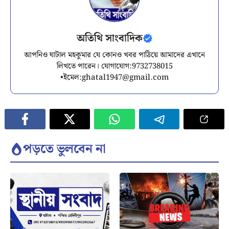
অতিথি সাংবাদিক
আপনিও ঘাটাল মহকুমার যে কোনও খবর পাঠিয়ে আমাদের এখানে
লিখতে পারেন। যোগাযোগ:9732738015
•ইমেল:
ghatal1947@gmail.com
পড়তে ভুলবেন না