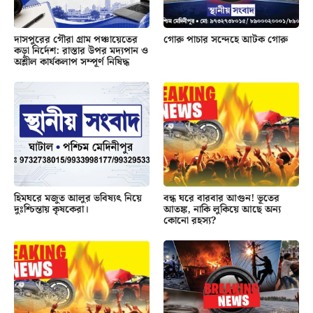
দাসপুরের গৌরা গ্রাম পঞ্চায়েতের
গোরু পাচার সন্দেহে আটক গোরু
কড়া নির্দেশ: রাস্তার উপর মদ্যপান ও
অশ্লীল কার্যকলাপ সম্পূর্ণ নিষিদ্ধ
হিমঘরে মজুত আলুর ভবিষ্যৎ নিয়ে
বন্ধ ঘরে বারবার আগুন! ভূতের
দুঃশ্চিন্তায় কৃষকেরা।
আতঙ্ক, নাকি লুকিয়ে আছে অন্য
কোনো রহস্য?