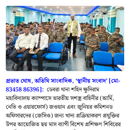
প্রভাত ঘোষ, অতিথি সাংবাদিক, ‘স্থানীয় সংবাদ’ [মো-
83458 86396]:
ডেবরা থানা শহিদ ক্ষুদিরাম
মহাবিদ্যালয় ক্যাম্পাসে ভারতীয় সশস্ত্র বাহিনীর (আর্মি,
নেভি ও এয়ারফোর্স) জওয়ান এবং জুনিয়র কমিশনড
অফিসারদের (জেসিও) জন্য খাদ্য প্রক্রিয়াকরণ প্রযুক্তির
উপর আয়োজিত ছয় মাস ব্যাপী বিশেষ প্রশিক্ষণ শিবিরের