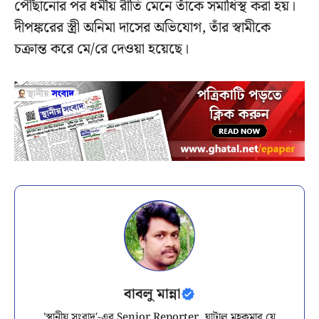
পৌঁছানোর পর ধর্মীয় রীতি মেনে তাঁকে সমাধিস্থ করা হয়।
দীপঙ্করের স্ত্রী অনিমা দাসের অভিযোগ, তাঁর স্বামীকে
চক্রান্ত করে মে/রে দেওয়া হয়েছে।
বাবলু মান্না
'স্থানীয় সংবাদ'-এর Senior Reporter. ঘাটাল মহকুমার যে