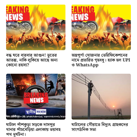
বন্ধ ঘরে বারবার আগুন! ভূতের
অন্নপূর্ণা যোজনার ভেরিফিকেশনের
আতঙ্ক, নাকি লুকিয়ে আছে অন্য
নামে প্রতারিত গৃহবধূ। হ্যাক হল UPI
কোনো রহস্য?
ও WhatsApp
ঘাটাল পাঁশকুড়া সড়কে দাসপুর
ঘাটালের গৌরাতে বিদ্যুৎ গ্রাহকদের
থানার পাঁচবেড়িয়া এলাকায় ভয়াবহ
সাংগঠনিক সভা
পথ দুর্ঘটনা।