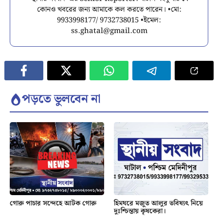
কোনও খবরের জন্য আমাকে কল করতে পারেন। •মো:
9933998177/ 9732738015 •ইমেল:
ss.ghatal@gmail.com
পড়তে ভুলবেন না
গোরু পাচার সন্দেহে আটক গোরু
হিমঘরে মজুত আলুর ভবিষ্যৎ নিয়ে
দুঃশ্চিন্তায় কৃষকেরা।