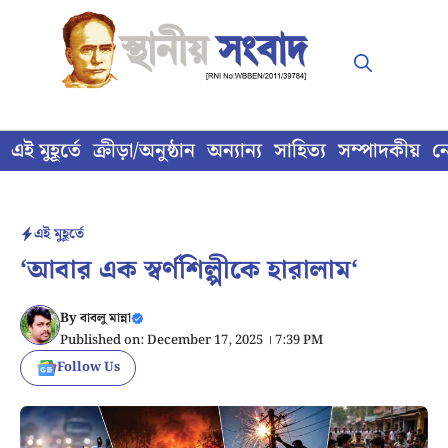
Skip
to
content
এই মুহূর্তে
ক্রীড়া/অনুষ্ঠান
অন্যান্য
সাহিত্য
সম্পাদকীয়
ন
এই মুহূর্তে
‘আবার এক স্বর্ণশিল্পীকে হারালাম‘
By
বাবলু মান্না
Published on: December 17, 2025 । 7:39 PM
Follow Us