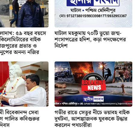
 লাদাখ: ৫৯ বছর বয়সে
ঘাটাল মহকুমায় ৭০টি ভুয়ো জন্ম-
র কিলোমিটারের বাইক
শংসাপত্রের হদিশ, কড়া পদক্ষেপের
াজপুরের প্রভাত ও
নির্দেশ
নুপের অনন্য নজির
বামী বিবেকানন্দ সেবা
গভীর রাতে সেতুর নীচে ভয়াবহ বাইক
গে পালিত কবিগুরুর
দুর্ঘটনা, আশঙ্কাজনক যুবককে উদ্ধার
 দিবস
করলেন পথচারীরা