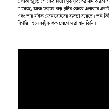
এলাকা জুড়ে শোকের ছায়া। মৃত যুবকের নাম অরূপ সামন্
গিয়েছে, আজ সন্ধ্যায় ঝড়-বৃষ্টির জেরে এলাকার একট
এবং তার মাইক জেনারেটরের ব্যবস্থা রয়েছে। তাই তি
বিপত্তি। ইলেকট্রিক শক লেগে মারা যান তিনি।