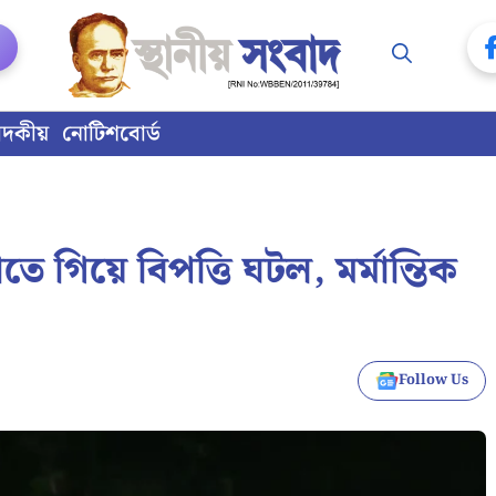
াদকীয়
নোটিশবোর্ড
াতে গিয়ে বিপত্তি ঘটল, মর্মান্তিক
Follow Us