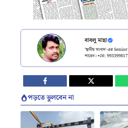
বাবলু মান্না
'স্থানীয় সংবাদ'-এর Sen
পারেন। •মো: 993399817
পড়তে ভুলবেন না