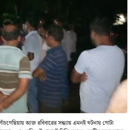
পাঁচগেছিয়ায় আজ রবিবারের সন্ধ্যায় এমনই ঘটনায় গোটা