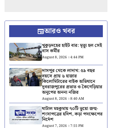
আরও খবর
খুকুড়দহের হাইট বার: মৃত্যু হল সেই
বাস কর্মীর
August 8, 2026 । 4:44 PM
দাসপুর থেকে লাদাখ: ৫৯ বছর
বয়সে প্রায় ৬ হাজার
কিলোমিটারের বাইক অভিযানে
দুবরাজপুরের প্রভাত ও কৈগেড়িয়ার
অনুপের অনন্য নজির
August 8, 2026 । 8:40 AM
ঘাটাল মহকুমায় ৭০টি ভুয়ো জন্ম-
শংসাপত্রের হদিশ, কড়া পদক্ষেপের
নির্দেশ
August 7, 2026 । 7:55 PM