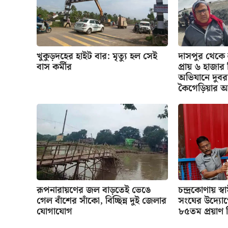
খুকুড়দহের হাইট বার: মৃত্যু হল সেই
দাসপুর থেকে
বাস কর্মীর
প্রায় ৬ হাজা
অভিযানে দুবর
কৈগেড়িয়ার অ
রূপনারায়ণের জল বাড়তেই ভেঙে
চন্দ্রকোণায় স্
গেল বাঁশের সাঁকো, বিচ্ছিন্ন দুই জেলার
সংঘের উদ্যো
যোগাযোগ
৮৫তম প্রয়াণ