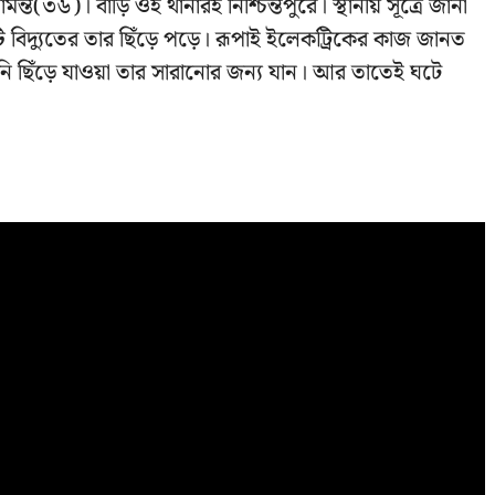
ত(৩৬)। বাড়ি ওই থানারই নিশ্চিন্তপুরে। স্থানীয় সূত্রে জানা
ি বিদ্যুতের তার ছিঁড়ে পড়ে। রূপাই ইলেকট্রিকের কাজ জানত
নি ছিঁড়ে যাওয়া তার সারানোর জন্য যান। আর তাতেই ঘটে