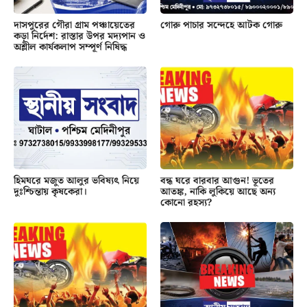
দাসপুরের গৌরা গ্রাম পঞ্চায়েতের
গোরু পাচার সন্দেহে আটক গোরু
কড়া নির্দেশ: রাস্তার উপর মদ্যপান ও
অশ্লীল কার্যকলাপ সম্পূর্ণ নিষিদ্ধ
হিমঘরে মজুত আলুর ভবিষ্যৎ নিয়ে
বন্ধ ঘরে বারবার আগুন! ভূতের
দুঃশ্চিন্তায় কৃষকেরা।
আতঙ্ক, নাকি লুকিয়ে আছে অন্য
কোনো রহস্য?