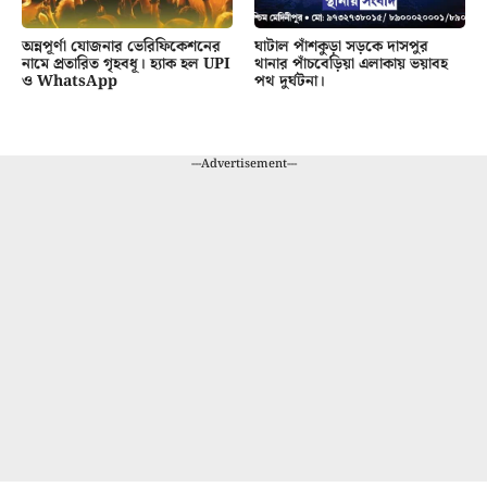
অন্নপূর্ণা যোজনার ভেরিফিকেশনের
ঘাটাল পাঁশকুড়া সড়কে দাসপুর
নামে প্রতারিত গৃহবধূ। হ্যাক হল UPI
থানার পাঁচবেড়িয়া এলাকায় ভয়াবহ
ও WhatsApp
পথ দুর্ঘটনা।
---Advertisement---