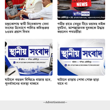
চন্দ্রকোণায় স্বামী বিবেকানন্দ সেবা
গভীর রাতে সেতুর নীচে ভয়াবহ বাইক
সংঘের উদ্যোগে পালিত কবিগুরুর
দুর্ঘটনা, আশঙ্কাজনক যুবককে উদ্ধার
৮৫তম প্রয়াণ দিবস
করলেন পথচারীরা
ঘাটালে বহুতল বিল্ডিঙে বাজার হবে,
ঘাটালে রাস্তায় পোষা গোরু ছাড়া
পুনর্বাসনের ব্যবস্থা থাকবে
যাবে না
---Advertisement---