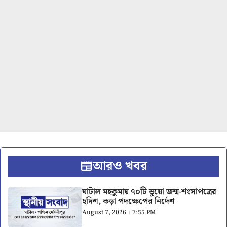
আরও খবর
ঘাটাল মহকুমায় ৭০টি ভুয়ো জন্ম-শংসাপত্রের
হদিশ, কড়া পদক্ষেপের নির্দেশ
August 7, 2026 । 7:55 PM