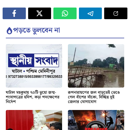
পড়তে ভুলবেন না
ঘাটাল মহকুমায় ৭০টি ভুয়ো জন্ম-
রূপনারায়ণের জল বাড়তেই ভেঙে
শংসাপত্রের হদিশ, কড়া পদক্ষেপের
গেল বাঁশের সাঁকো, বিচ্ছিন্ন দুই
নির্দেশ
জেলার যোগাযোগ