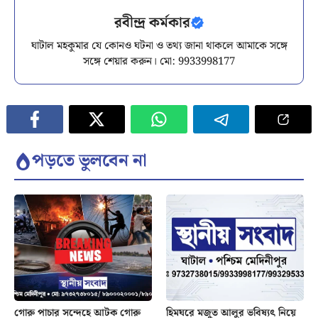
রবীন্দ্র কর্মকার
ঘাটাল মহকুমার যে কোনও ঘটনা ও তথ্য জানা থাকলে আমাকে সঙ্গে
সঙ্গে শেয়ার করুন। মো: 9933998177
পড়তে ভুলবেন না
গোরু পাচার সন্দেহে আটক গোরু
হিমঘরে মজুত আলুর ভবিষ্যৎ নিয়ে