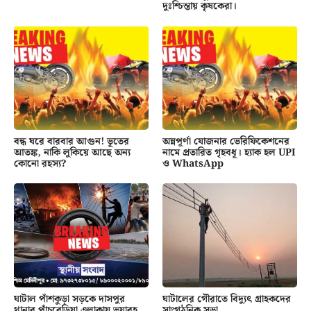
দুঃশ্চিন্তায় কৃষকেরা।
বন্ধ ঘরে বারবার আগুন! ভূতের
অন্নপূর্ণা যোজনার ভেরিফিকেশনের
আতঙ্ক, নাকি লুকিয়ে আছে অন্য
নামে প্রতারিত গৃহবধূ। হ্যাক হল UPI
কোনো রহস্য?
ও WhatsApp
ঘাটাল পাঁশকুড়া সড়কে দাসপুর
ঘাটালের গৌরাতে বিদ্যুৎ গ্রাহকদের
থানার পাঁচবেড়িয়া এলাকায় ভয়াবহ
সাংগঠনিক সভা