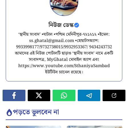
নিউজ ডেস্ক
‘স্থানীয় সংবাদ’ •ঘাটাল •পশ্চিম মেদিনীপুর-৭২১২১২ •ইমেল:
ss.ghatal@gmail.com
•হোয়াটসঅ্যাপ:
9933998177/9732738015/9932953367/ 9434243732
আমাদের এই নিউজ পোর্টালটি ছাড়াও ‘স্থানীয় সংবাদ’ নামে একটি
সংবাদপত্র, MyGhatal মোবাইল অ্যাপ এবং
https://www.youtube.com/SthaniyaSambad
ইউটিউব চ্যানেল রয়েছে।
পড়তে ভুলবেন না