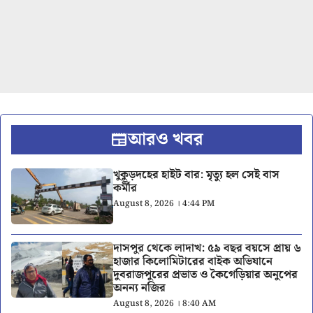
আরও খবর
খুকুড়দহের হাইট বার: মৃত্যু হল সেই বাস
কর্মীর
August 8, 2026 । 4:44 PM
দাসপুর থেকে লাদাখ: ৫৯ বছর বয়সে প্রায় ৬
হাজার কিলোমিটারের বাইক অভিযানে
দুবরাজপুরের প্রভাত ও কৈগেড়িয়ার অনুপের
অনন্য নজির
August 8, 2026 । 8:40 AM