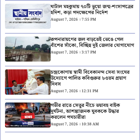
ঘাটাল মহকুমায় ৭০টি ভুয়ো জন্ম-শংসাপত্রের
হদিশ, কড়া পদক্ষেপের নির্দেশ
August 7, 2026 । 7:55 PM
রূপনারায়ণের জল বাড়তেই ভেঙে গেল
বাঁশের সাঁকো, বিচ্ছিন্ন দুই জেলার যোগাযোগ
August 7, 2026 । 3:17 PM
চন্দ্রকোণায় স্বামী বিবেকানন্দ সেবা সংঘের
উদ্যোগে পালিত কবিগুরুর ৮৫তম প্রয়াণ
দিবস
August 7, 2026 । 12:31 PM
গভীর রাতে সেতুর নীচে ভয়াবহ বাইক
দুর্ঘটনা, আশঙ্কাজনক যুবককে উদ্ধার
করলেন পথচারীরা
August 7, 2026 । 10:38 AM