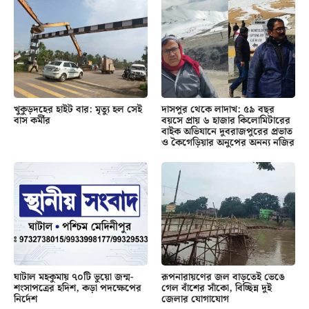
খুকুড়দহের হাইট বার: মৃত্যু হল সেই
দাসপুর থেকে লাদাখ: ৫৯ বছর
বাস কর্মীর
বয়সে প্রায় ৬ হাজার কিলোমিটারের
বাইক অভিযানে দুবরাজপুরের প্রভাত
ও কৈগেড়িয়ার অনুপের অনন্য নজির
ঘাটাল মহকুমায় ৭০টি ভুয়ো জন্ম-
রূপনারায়ণের জল বাড়তেই ভেঙে
শংসাপত্রের হদিশ, কড়া পদক্ষেপের
গেল বাঁশের সাঁকো, বিচ্ছিন্ন দুই
নির্দেশ
জেলার যোগাযোগ