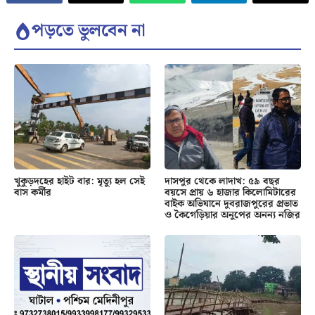
পড়তে ভুলবেন না
খুকুড়দহের হাইট বার: মৃত্যু হল সেই
দাসপুর থেকে লাদাখ: ৫৯ বছর
বাস কর্মীর
বয়সে প্রায় ৬ হাজার কিলোমিটারের
বাইক অভিযানে দুবরাজপুরের প্রভাত
ও কৈগেড়িয়ার অনুপের অনন্য নজির