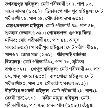
ভগবন্তপুর হাইস্কুল:
মোট পরীক্ষার্থী ১০৭, পাশ ৮৩,
সায়ন সামন্ত (৬৩৯)।
ডিঙালগোপালপুর হাইস্কুল:
মোট
পরীক্ষার্থী ২৯, পাশ ২৪, সৌম্যজিৎ দাস(৬৩৯)।
জোৎভগবান হাইস্কুল:
মোট পরীক্ষার্থী ৪৯, পাশ ৪৮,
শুভঙ্কর বেআর(৬৩৯)।
গোমকপতা গুণধর বিদ্যা
মন্দির:
মোট পরীক্ষার্থী ৫০, পাশ ৪৯, আষুস
সামন্ত(৬৩৪)।
পাবর্তীপুর হাইস্কুল:
মোট পরীক্ষার্থী৬৮,
পাশ৬৭, শ্রেয়া মান্না (৬৩২)।
ক্ষীরপাই বালিকা
বিদ্যালয়:
মোট পরীক্ষার্থী৯২, পাশ ৭৩, সৃজিতা
বাগ(৬৩২)।
খেপুত হাইস্কুল:
মোট পরীক্ষার্থী ৯০, পাশ
৮৭, ঋজু সামন্ত (৬৩০)।
বাগপোতা
হাইস্কুল:
মোট
পরীক্ষার্থী৪০, পাশ ৩৪, সৌম্যজিৎ মণ্ডল(৬২৩)।
বীরসিংহ ভগবতী হাইস্কুল:
মোট পরীক্ষার্থী ২১, পাশ২১,
দেবর্ষী দাস(৬১০)।
নবীন মানুয়া
হাইস্কুল:
মোট
পরীক্ষার্থী ৫৯, পাশ ৫৬, চন্দন পাল (৬০৬)।
চেঁচুয়া