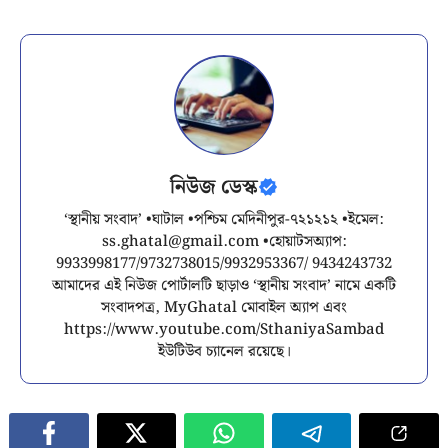
নিউজ ডেস্ক
‘স্থানীয় সংবাদ’ •ঘাটাল •পশ্চিম মেদিনীপুর-৭২১২১২ •ইমেল:
ss.ghatal@gmail.com
•হোয়াটসঅ্যাপ:
9933998177/9732738015/9932953367/ 9434243732
আমাদের এই নিউজ পোর্টালটি ছাড়াও ‘স্থানীয় সংবাদ’ নামে একটি
সংবাদপত্র, MyGhatal মোবাইল অ্যাপ এবং
https://www.youtube.com/SthaniyaSambad
ইউটিউব চ্যানেল রয়েছে।