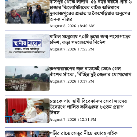
দাসপুর থেকে লাদাখ: ৫৯ বছর বয়সে প্রায় ৬
হাজার কিলোমিটারের বাইক অভিযানে
দুবরাজপুরের প্রভাত ও কৈগেড়িয়ার অনুপের
অনন্য নজির
August 8, 2026 । 8:40 AM
ঘাটাল মহকুমায় ৭০টি ভুয়ো জন্ম-শংসাপত্রের
হদিশ, কড়া পদক্ষেপের নির্দেশ
August 7, 2026 । 7:55 PM
রূপনারায়ণের জল বাড়তেই ভেঙে গেল
বাঁশের সাঁকো, বিচ্ছিন্ন দুই জেলার যোগাযোগ
August 7, 2026 । 3:17 PM
চন্দ্রকোণায় স্বামী বিবেকানন্দ সেবা সংঘের
উদ্যোগে পালিত কবিগুরুর ৮৫তম প্রয়াণ
দিবস
August 7, 2026 । 12:31 PM
গভীর রাতে সেতুর নীচে ভয়াবহ বাইক