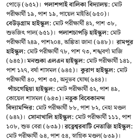
পোড়ে (৬৫২)।
পলাশপাই বালিকা বিদ্যালয়:
মোট
পরীক্ষার্থী ১৯, পাশ ১৯, পায়েল মাইতি(৬৫০)।
বেউড়গ্রাম
হাইস্কুল:
মোট পরীক্ষার্থী ৪২, পাশ ৩৮,
শুভজিৎ পাল(৬৫১)।
পলাশচাপড়ি হাইস্কুল:
মোট
পরীক্ষার্থী ২৪৯, পাশ২০৪, অঙ্কিতা জানা (৬৪৮)।
রামপুর
হাইস্কুল:
মোট পরীক্ষার্থী ৭৮, পাশ ৭৩, শঙ্খবর্ণা মাজি
(৬৪৫)।
মনশুকা এলএন হাইস্কুল:
মোট পরীক্ষার্থী ১৪১,
পাশ ১২৭, বর্ষা শাসমল (৬৪৫)।
কুরাণ হাইস্কুল:
মোট
পরীক্ষার্থী ৪০, পাশ ৩৫, অনুভব ঘোষ(৬৪৪)।
পাঁচগেছিয়া
হাইস্কুল:
মোট পরীক্ষার্থী ৫২, পাশ ৪৯,
কোয়েল শাসমল (৬৪৩)।
নতুক বিবেকানন্দ
বিদ্যামন্দির:
মোট পরীক্ষার্থী ৮৮, পাশ ৮২, নেহা মণ্ডল
(৬৪২)।
সোনাখালি হাইস্কুল:
মোট পরীক্ষার্থী ১১১, পাশ
১০৮, শুভ বেরা (৬৩৯)।
রত্নেশ্বরবাটি নেতাজি হাইস্কুল:
মোট পরীক্ষার্থী ৬৪, পাশ ৫৪, স্নাগ্নিক মণ্ডল(৬৩৯)।