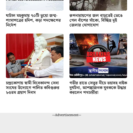
ঘাটাল মহকুমায় ৭০টি ভুয়ো জন্ম-
রূপনারায়ণের জল বাড়তেই ভেঙে
শংসাপত্রের হদিশ, কড়া পদক্ষেপের
গেল বাঁশের সাঁকো, বিচ্ছিন্ন দুই
নির্দেশ
জেলার যোগাযোগ
চন্দ্রকোণায় স্বামী বিবেকানন্দ সেবা
গভীর রাতে সেতুর নীচে ভয়াবহ বাইক
সংঘের উদ্যোগে পালিত কবিগুরুর
দুর্ঘটনা, আশঙ্কাজনক যুবককে উদ্ধার
৮৫তম প্রয়াণ দিবস
করলেন পথচারীরা
---Advertisement---