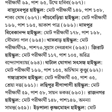
পরীক্ষার্থী ৬৯, পাশ ৬৫, উম্মে হাবিবা(৬৬৭)।
বাসুদেবপুর
হাইস্কুল:
মোট পরীক্ষার্থী ১৪৬, পাশ ১৩৮,
শাক্য ঘোষ (৬৬৭)।
পাঁচবেড়িয়া
হাইস্কুল:
মোট পরীক্ষার্থী
১৬৬, পাশ ১৬৫, আকাশ পাত্র (৬৬৬)।
দাসপুর
বিবেকানন্দ
হাইস্কুল:
মোট পরীক্ষার্থী ১৭৮, পাশ ১৬৮,
সৌমাল্য পাল (৬৬৪)।
খাসবাড় হাইস্কুল:
মোট
পরীক্ষার্থী৭৯, পাশ৭৩,সুহাস দেবপ্রধান (৬৬৪)।
জিরাট
হাইস্কুল:
মোট পরীক্ষার্থী ১১৭, পাশ ১০৫, অরিত্র
বন্দ্যোপাধ্যায়(৬৬৪)।
ঘাটাল যোগদা সৎসঙ্গ হাইস্কুল:
মোট পরীক্ষার্থী ১৬৬, পাশ ১৫৫, অর্চিষ্মান কুণ্ডু(৬৬২)।
গঙ্গাপ্রসাদ হাইস্কুল:
মোট পরীক্ষার্থী ৩৫, পাশ ৩৫,
শ্রেয়া দত্ত(৬৬১)।
লছিপুর বীণাপাণী হাইস্কুল:
মোট
পরীক্ষার্থী ৫৯, পাশ ৫৮, সায়ন ভকত(৬৬০)।
রাজনগর
হাইস্কুল:
মোট পরীক্ষার্থী ১৪৮, পাশ১৪৬, অনন্যা
সামন্ত(৬৫৯)।
ইড়পালা কৃষ্ণমোহন হাইস্কুল:
মোট