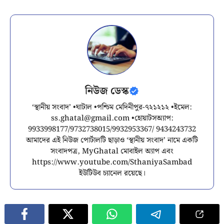
নিউজ ডেস্ক
‘স্থানীয় সংবাদ’ •ঘাটাল •পশ্চিম মেদিনীপুর-৭২১২১২ •ইমেল:
ss.ghatal@gmail.com
•হোয়াটসঅ্যাপ:
9933998177/9732738015/9932953367/ 9434243732
আমাদের এই নিউজ পোর্টালটি ছাড়াও ‘স্থানীয় সংবাদ’ নামে একটি
সংবাদপত্র, MyGhatal মোবাইল অ্যাপ এবং
https://www.youtube.com/SthaniyaSambad
ইউটিউব চ্যানেল রয়েছে।