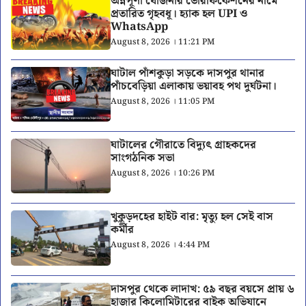
অন্নপূর্ণা যোজনার ভেরিফিকেশনের নামে
প্রতারিত গৃহবধূ। হ্যাক হল UPI ও
WhatsApp
August 8, 2026 । 11:21 PM
ঘাটাল পাঁশকুড়া সড়কে দাসপুর থানার
পাঁচবেড়িয়া এলাকায় ভয়াবহ পথ দুর্ঘটনা।
August 8, 2026 । 11:05 PM
ঘাটালের গৌরাতে বিদ্যুৎ গ্রাহকদের
সাংগঠনিক সভা
August 8, 2026 । 10:26 PM
খুকুড়দহের হাইট বার: মৃত্যু হল সেই বাস
কর্মীর
August 8, 2026 । 4:44 PM
দাসপুর থেকে লাদাখ: ৫৯ বছর বয়সে প্রায় ৬
হাজার কিলোমিটারের বাইক অভিযানে