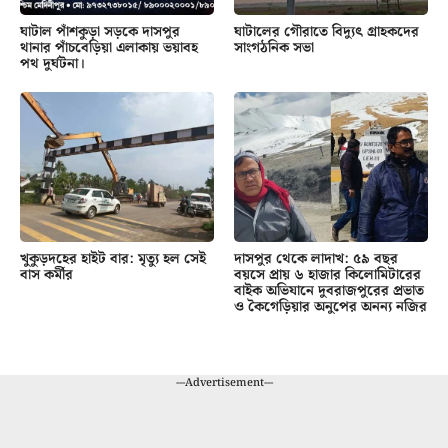
ঘাটাল পাঁশকুড়া সড়কে দাসপুর
ঘাটালের গৌরাতে বিদ্যুৎ গ্রাহকদের
থানার পাঁচবেড়িয়া এলাকায় ভয়াবহ
সাংগঠনিক সভা
পথ দুর্ঘটনা।
খুকুড়দহের হাইট বার: মৃত্যু হল সেই
দাসপুর থেকে লাদাখ: ৫৯ বছর
বাস কর্মীর
বয়সে প্রায় ৬ হাজার কিলোমিটারের
বাইক অভিযানে দুবরাজপুরের প্রভাত
ও কৈগেড়িয়ার অনুপের অনন্য নজির
---Advertisement---