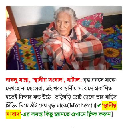
বাবলু মান্না, ‘স্থানীয় সংবাদ’, ঘাটাল:
বৃদ্ধ বয়সে মাকে
দেখছে না ছেলেরা, এই খবর স্থানীয় সংবাদে প্রকাশিত
হতেই নিন্দার ঝড় উঠে। তড়িঘড়ি ছোট ছেলে তার বাড়ির
সিঁড়ির নিচে ঠাঁই দেয় বৃদ্ধ মাকে(Mother)।[
✔
‘স্থানীয়
সংবাদ’
-এর সমস্ত কিছু জানতে এখানে ক্লিক করুন
]