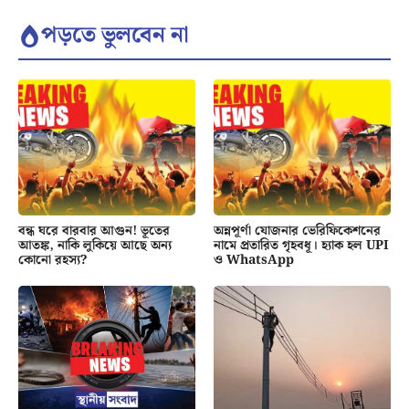
পড়তে ভুলবেন না
বন্ধ ঘরে বারবার আগুন! ভূতের
অন্নপূর্ণা যোজনার ভেরিফিকেশনের
আতঙ্ক, নাকি লুকিয়ে আছে অন্য
নামে প্রতারিত গৃহবধূ। হ্যাক হল UPI
কোনো রহস্য?
ও WhatsApp