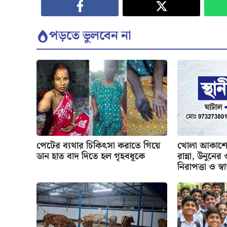
পড়তে ভুলবেন না
পেটের ব্যথার চিকিৎসা করাতে গিয়ে
খোলা আকাশের
ডান হাত বাদ দিতে হল গৃহবধূকে
রান্না, উনুনে
নিরাপত্তা ও স্বাস