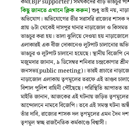
কর্মী(BJP supporter) সমর্থকদের বাড়ি ভাঙচুর প
কিছু জানতে এখানে ক্লিক করুন
] শুধু তাই নয়, না
অভিযোগ। অভিযোগের তীর সরাসরি রাজ্যের শাসক দল 
প্রায় ৬টা থেকেই দাসপুর থানার নাড়াজোল ও কিসমত
ভাঙচুর করা হয়। তালা ঝুলিয়ে দেওয়া হয় নাড়াজোলে
এলাকারই এক বীজ দোকানেও লুটপাট চালানোর অভিয
ভাঙচুর ও লুটপাট চালানো হয়েছে। স্থানীয় বিজেপি 
মজুমদার জানান, ৯ ডিসেম্বর শনিবার চন্দ্রকোণার 
জনসভা(public meeting)। তারই প্রচারে নাড়াজো
নাড়াজোল এলাকায় তৃণমূলের তরফে এই তাণ্ডব চালানো
বিশাল পুলিশ বাহিনী পৌঁছেছে। পরিস্থিতি আপাতত 
মাইতি জানান, আজকের এই ঘটনায় জড়িত তৃণমূলের নে
আন্দোলনে নামবে বিজেপি। তবে এই সমস্ত ঘটনা অস্ব
তাঁর দাবি, রাজ্যের শাসক দল তৃণমূলের এমন দৈন দ
তৃণমূল স্বচ্ছ রাজনৈতিক কর্মকাণ্ডে বিশ্বাসী।