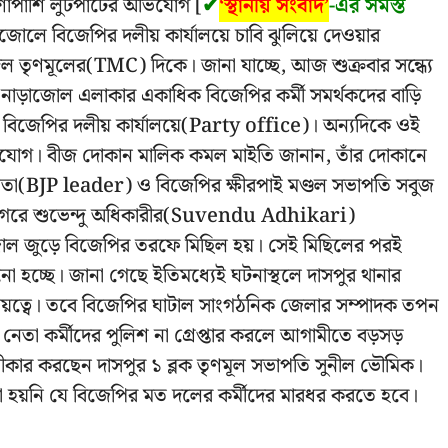
াশাপাশি লুটপাটের অভিযোগ [
✔
‘স্থানীয় সংবাদ’
-এর সমস্ত
ড়াজোলে বিজেপির দলীয় কার্যালয়ে চাবি ঝুলিয়ে দেওয়ার
তৃণমূলের(TMC) দিকে। জানা যাচ্ছে, আজ শুক্রবার সন্ধ্যে
 নাড়াজোল এলাকার একাধিক বিজেপির কর্মী সমর্থকদের বাড়ি
 বিজেপির দলীয় কার্যালয়ে(Party office)। অন্যদিকে ওই
োগ। বীজ দোকান মালিক কমল মাইতি জানান, তাঁর দোকানে
নেতা(BJP leader) ও বিজেপির ক্ষীরপাই মণ্ডল সভাপতি সবুজ
শ্রীনগরে শুভেন্দু অধিকারীর(Suvendu Adhikari)
ল জুড়ে বিজেপির তরফে মিছিল হয়। সেই মিছিলের পরই
 হচ্ছে। জানা গেছে ইতিমধ্যেই ঘটনাস্থলে দাসপুর থানার
আয়ত্বে। তবে বিজেপির ঘাটাল সাংগঠনিক জেলার সম্পাদক তপন
তা কর্মীদের পুলিশ না গ্রেপ্তার করলে আগামীতে বড়সড়
ীকার করছেন দাসপুর ১ ব্লক তৃণমূল সভাপতি সুনীল ভৌমিক।
শা হয়নি যে বিজেপির মত দলের কর্মীদের মারধর করতে হবে।