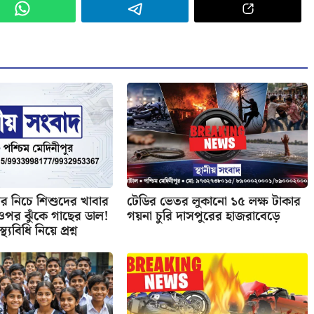
 নিচে শিশুদের খাবার
টেডির ভেতর লুকানো ১৫ লক্ষ টাকার
র ওপর ঝুঁকে গাছের ডাল!
গয়না চুরি দাসপুরের হাজরাবেড়ে
্থ্যবিধি নিয়ে প্রশ্ন