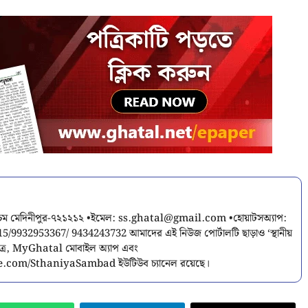
শ্চিম মেদিনীপুর-৭২১২১২ •ইমেল:
ss.ghatal@gmail.com
•হোয়াটসঅ্যাপ:
9932953367/ 9434243732 আমাদের এই নিউজ পোর্টালটি ছাড়াও ‘স্থানীয়
পত্র, MyGhatal মোবাইল অ্যাপ এবং
.com/SthaniyaSambad ইউটিউব চ্যানেল রয়েছে।