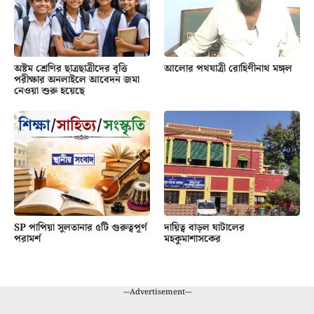
অষ্টম শ্রেণির ছাত্রছাত্রীদের বৃত্তি
আলোর পথযাত্রী রোহিণীনাথ মঙ্গল
পরীক্ষার অনলাইলে আবেদন জমা
নেওয়া শুরু হয়েছে
SP পাপিয়া সুলতানার ৫টি গুরুত্বপূর্ণ
দায়িত্ব বাড়ল ঘাটালের
পরামর্শ
মহকুমাশাসকের
---Advertisement---