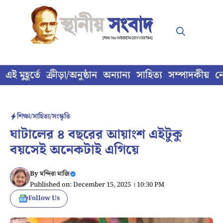
Skip
to
content
এই মুহূর্তে
ক্রীড়া/অনুষ্ঠান
অন্যান্য
সাহিত্য
সম্পাদকীয়
ন
শিক্ষা/সাহিত্য/সংস্কৃতি
ঘাটালের ৪ বছরের আয়াংশ এইটুকু
বয়সেই অনেকটাই এগিয়ে
By
মন্দিরা মাজি
Published on: December 15, 2025 । 10:30 PM
Follow Us