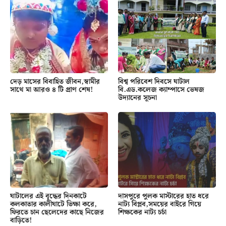
দেড় মাসের বিবাহিত জীবন,স্বামীর
বিশ্ব পরিবেশ দিবসে ঘাটাল
সাথে মা আরও ৪ টি প্রাণ শেষ!
বি.এড.কলেজ ক্যাম্পাসে ভেষজ
উদ্যানের সূচনা
ঘাটালের এই বৃদ্ধের দিনকাটে
দাসপুরে পুলক মাস্টারের হাত ধরে
কলকাতার কালীঘাটে ভিক্ষা করে,
নাট্য বিপ্লব,সময়ের বাইরে গিয়ে
ফিরতে চান ছেলেদের কাছে নিজের
শিক্ষকের নাট্য চর্চা
বাড়িতে!