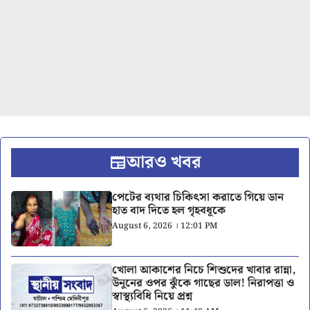
আরও খবর
পেটের ব্যথার চিকিৎসা করাতে গিয়ে ডান
হাত বাদ দিতে হল গৃহবধূকে
August 6, 2026 । 12:01 PM
খোলা আকাশের নিচে শিশুদের খাবার রান্না,
উনুনের ওপর ঝুঁকে গাছের ডাল! নিরাপত্তা ও
স্বাস্থ্যবিধি নিয়ে প্রশ্ন