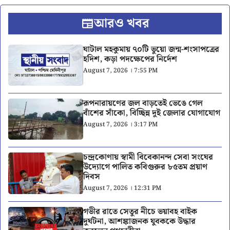
আরও খবর
ঘাটাল মহকুমায় ৭০টি ভুয়ো জন্ম-শংসাপত্রের
হদিশ, কড়া পদক্ষেপের নির্দেশ
August 7, 2026 । 7:55 PM
রূপনারায়ণের জল বাড়তেই ভেঙে গেল
বাঁশের সাঁকো, বিচ্ছিন্ন দুই জেলার যোগাযোগ
August 7, 2026 । 3:17 PM
চন্দ্রকোণায় স্বামী বিবেকানন্দ সেবা সংঘের
উদ্যোগে পালিত কবিগুরুর ৮৫তম প্রয়াণ
দিবস
August 7, 2026 । 12:31 PM
গভীর রাতে সেতুর নীচে ভয়াবহ বাইক
দুর্ঘটনা, আশঙ্কাজনক যুবককে উদ্ধার