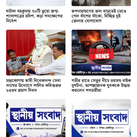
ঘাটাল মহকুমায় ৭০টি ভুয়ো জন্ম-
রূপনারায়ণের জল বাড়তেই ভেঙে
শংসাপত্রের হদিশ, কড়া পদক্ষেপের
গেল বাঁশের সাঁকো, বিচ্ছিন্ন দুই
নির্দেশ
জেলার যোগাযোগ
চন্দ্রকোণায় স্বামী বিবেকানন্দ সেবা
গভীর রাতে সেতুর নীচে ভয়াবহ বাইক
সংঘের উদ্যোগে পালিত কবিগুরুর
দুর্ঘটনা, আশঙ্কাজনক যুবককে উদ্ধার
৮৫তম প্রয়াণ দিবস
করলেন পথচারীরা