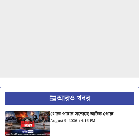
আরও খবর
গোরু পাচার সন্দেহে আটক গোরু
August 9, 2026 । 4:16 PM