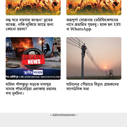
বন্ধ ঘরে বারবার আগুন! ভূতের
অন্নপূর্ণা যোজনার ভেরিফিকেশনের
আতঙ্ক, নাকি লুকিয়ে আছে অন্য
নামে প্রতারিত গৃহবধূ। হ্যাক হল UPI
কোনো রহস্য?
ও WhatsApp
ঘাটাল পাঁশকুড়া সড়কে দাসপুর
ঘাটালের গৌরাতে বিদ্যুৎ গ্রাহকদের
থানার পাঁচবেড়িয়া এলাকায় ভয়াবহ
সাংগঠনিক সভা
পথ দুর্ঘটনা।
---Advertisement---