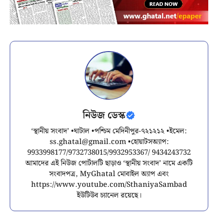
নিউজ ডেস্ক
‘স্থানীয় সংবাদ’ •ঘাটাল •পশ্চিম মেদিনীপুর-৭২১২১২ •ইমেল:
ss.ghatal@gmail.com
•হোয়াটসঅ্যাপ:
9933998177/9732738015/9932953367/ 9434243732
আমাদের এই নিউজ পোর্টালটি ছাড়াও ‘স্থানীয় সংবাদ’ নামে একটি
সংবাদপত্র, MyGhatal মোবাইল অ্যাপ এবং
https://www.youtube.com/SthaniyaSambad
ইউটিউব চ্যানেল রয়েছে।