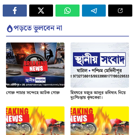
পড়তে ভুলবেন না
গোরু পাচার সন্দেহে আটক গোরু
হিমঘরে মজুত আলুর ভবিষ্যৎ নিয়ে
দুঃশ্চিন্তায় কৃষকেরা।