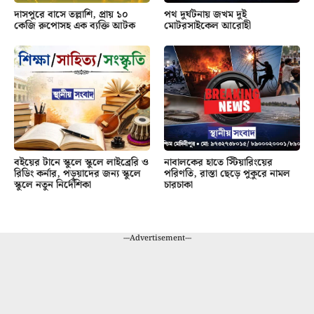
দাসপুরে বাসে তল্লাশি, প্রায় ১০
পথ দুর্ঘটনায় জখম দুই
কেজি রুপোসহ এক ব্যক্তি আটক
মোটরসাইকেল আরোহী
বইয়ের টানে স্কুলে স্কুলে লাইব্রেরি ও
নাবালকের হাতে স্টিয়ারিংয়ের
রিডিং কর্নার, পড়ুয়াদের জন্য স্কুলে
পরিণতি, রাস্তা ছেড়ে পুকুরে নামল
স্কুলে নতুন নির্দেশিকা
চারচাকা
---Advertisement---