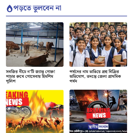
পড়তে ভুলবেন না
সবজির নীচে ন’টি জ্যান্ত গোরু!
পর্ষদের নাম ভাঙিয়ে প্রশ্ন বিক্রির
পাচার রুখে গোসেবায় হিমশিম
অভিযোগ, তদন্তে জেলা প্রাথমিক
পুলিশ
পর্ষদ