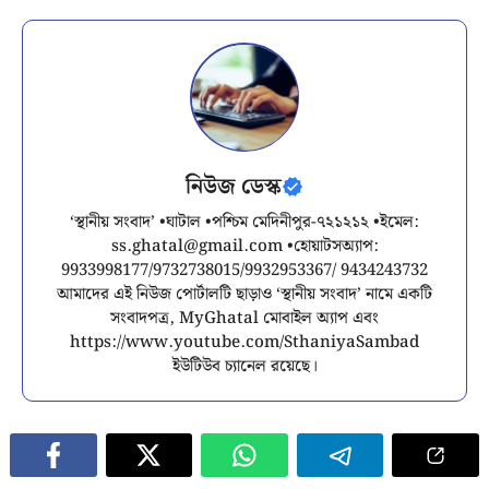
নিউজ ডেস্ক
‘স্থানীয় সংবাদ’ •ঘাটাল •পশ্চিম মেদিনীপুর-৭২১২১২ •ইমেল:
ss.ghatal@gmail.com
•হোয়াটসঅ্যাপ:
9933998177/9732738015/9932953367/ 9434243732
আমাদের এই নিউজ পোর্টালটি ছাড়াও ‘স্থানীয় সংবাদ’ নামে একটি
সংবাদপত্র, MyGhatal মোবাইল অ্যাপ এবং
https://www.youtube.com/SthaniyaSambad
ইউটিউব চ্যানেল রয়েছে।