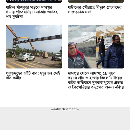
ঘাটাল পাঁশকুড়া সড়কে দাসপুর
ঘাটালের গৌরাতে বিদ্যুৎ গ্রাহকদের
থানার পাঁচবেড়িয়া এলাকায় ভয়াবহ
সাংগঠনিক সভা
পথ দুর্ঘটনা।
খুকুড়দহের হাইট বার: মৃত্যু হল সেই
দাসপুর থেকে লাদাখ: ৫৯ বছর
বাস কর্মীর
বয়সে প্রায় ৬ হাজার কিলোমিটারের
বাইক অভিযানে দুবরাজপুরের প্রভাত
ও কৈগেড়িয়ার অনুপের অনন্য নজির
---Advertisement---