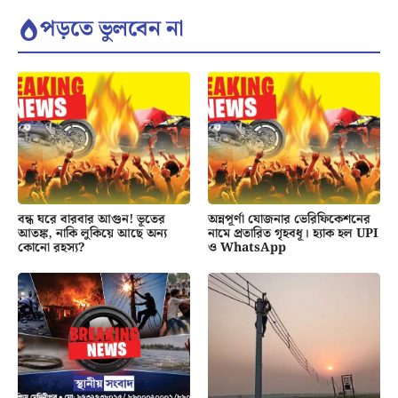
পড়তে ভুলবেন না
বন্ধ ঘরে বারবার আগুন! ভূতের
অন্নপূর্ণা যোজনার ভেরিফিকেশনের
আতঙ্ক, নাকি লুকিয়ে আছে অন্য
নামে প্রতারিত গৃহবধূ। হ্যাক হল UPI
কোনো রহস্য?
ও WhatsApp