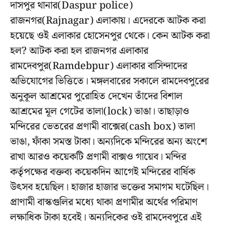
দাসপুর থানার(Daspur police)
রাজনগর(Rajnagar) এলাকায়। এদেরকে আটক করা
হয়েছে ওই এলাকার হোসেনপুর থেকে। কেন আটক করা
হল? আটক করা হল রাজনগর এলাকার
রামদেবপুর(Ramdebpur) এলাকার বাসিন্দাদের
অভিযোগের ভিত্তিতে। মঙ্গলবারের সকালে রামদেবপুরের
অনুকূল আশ্রমের পুরোহিত দেখেন তাঁদের বিশাল
আশ্রমের মূল গেটের তালা(lock) ভাঙা। তাছাড়াও
মন্দিরের ভেতরের প্রণামী বাক্সের(cash box) তালা
ভাঙা, ফাঁকা সমস্ত টাকা। অন্যদিকে মন্দিরের অন্য অংশে
রাখা আরও কয়েকটি প্রণামী বাক্সও গায়েব। মন্দির
কর্তৃপক্ষের বক্তব্য কয়েকদিন আগেই মন্দিরের বার্ষিক
উৎসব হয়েছিল। হাজার হাজার ভক্তের সমাগম ঘটেছিল।
প্রাণামী বাস্কগুলির মধ্যে থাকা প্রণামীর অর্থের পরিমাণ
লক্ষাধিক টাকা হবেই। অন্যদিকের ওই রামদেবপুরে এই