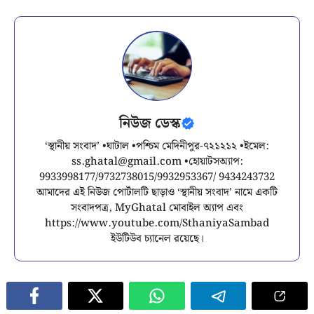
নিউজ ডেস্ক
‘স্থানীয় সংবাদ’ •ঘাটাল •পশ্চিম মেদিনীপুর-৭২১২১২ •ইমেল:
ss.ghatal@gmail.com
•হোয়াটসঅ্যাপ:
9933998177/9732738015/9932953367/ 9434243732
আমাদের এই নিউজ পোর্টালটি ছাড়াও ‘স্থানীয় সংবাদ’ নামে একটি
সংবাদপত্র, MyGhatal মোবাইল অ্যাপ এবং
https://www.youtube.com/SthaniyaSambad
ইউটিউব চ্যানেল রয়েছে।