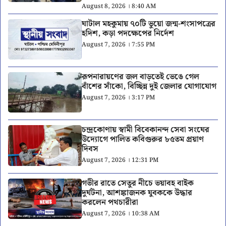
August 8, 2026 । 8:40 AM
ঘাটাল মহকুমায় ৭০টি ভুয়ো জন্ম-শংসাপত্রের
হদিশ, কড়া পদক্ষেপের নির্দেশ
August 7, 2026 । 7:55 PM
রূপনারায়ণের জল বাড়তেই ভেঙে গেল
বাঁশের সাঁকো, বিচ্ছিন্ন দুই জেলার যোগাযোগ
August 7, 2026 । 3:17 PM
চন্দ্রকোণায় স্বামী বিবেকানন্দ সেবা সংঘের
উদ্যোগে পালিত কবিগুরুর ৮৫তম প্রয়াণ
দিবস
August 7, 2026 । 12:31 PM
গভীর রাতে সেতুর নীচে ভয়াবহ বাইক
দুর্ঘটনা, আশঙ্কাজনক যুবককে উদ্ধার
করলেন পথচারীরা
August 7, 2026 । 10:38 AM