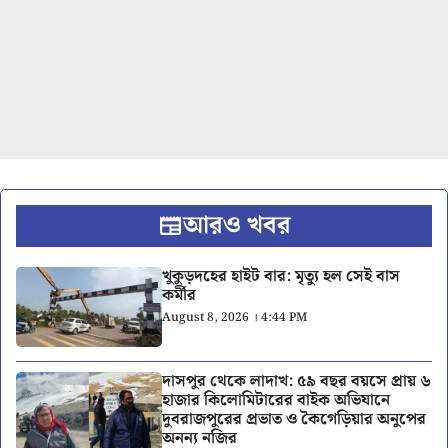
আরও খবর
খুকুড়দহের হাইট বার: মৃত্যু হল সেই বাস
কর্মীর
August 8, 2026 । 4:44 PM
দাসপুর থেকে লাদাখ: ৫৯ বছর বয়সে প্রায় ৬
হাজার কিলোমিটারের বাইক অভিযানে
দুবরাজপুরের প্রভাত ও কৈগেড়িয়ার অনুপের
অনন্য নজির