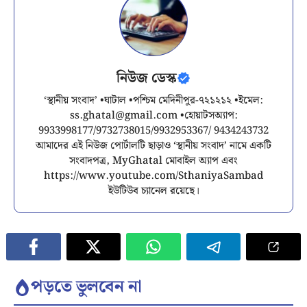
নিউজ ডেস্ক
‘স্থানীয় সংবাদ’ •ঘাটাল •পশ্চিম মেদিনীপুর-৭২১২১২ •ইমেল:
ss.ghatal@gmail.com
•হোয়াটসঅ্যাপ:
9933998177/9732738015/9932953367/ 9434243732
আমাদের এই নিউজ পোর্টালটি ছাড়াও ‘স্থানীয় সংবাদ’ নামে একটি
সংবাদপত্র, MyGhatal মোবাইল অ্যাপ এবং
https://www.youtube.com/SthaniyaSambad
ইউটিউব চ্যানেল রয়েছে।
পড়তে ভুলবেন না