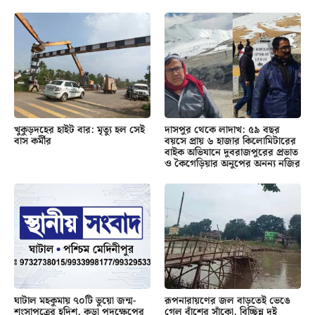
খুকুড়দহের হাইট বার: মৃত্যু হল সেই
দাসপুর থেকে লাদাখ: ৫৯ বছর
বাস কর্মীর
বয়সে প্রায় ৬ হাজার কিলোমিটারের
বাইক অভিযানে দুবরাজপুরের প্রভাত
ও কৈগেড়িয়ার অনুপের অনন্য নজির
ঘাটাল মহকুমায় ৭০টি ভুয়ো জন্ম-
রূপনারায়ণের জল বাড়তেই ভেঙে
শংসাপত্রের হদিশ, কড়া পদক্ষেপের
গেল বাঁশের সাঁকো, বিচ্ছিন্ন দুই