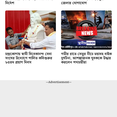
নির্দেশ
জেলার যোগাযোগ
চন্দ্রকোণায় স্বামী বিবেকানন্দ সেবা
গভীর রাতে সেতুর নীচে ভয়াবহ বাইক
সংঘের উদ্যোগে পালিত কবিগুরুর
দুর্ঘটনা, আশঙ্কাজনক যুবককে উদ্ধার
৮৫তম প্রয়াণ দিবস
করলেন পথচারীরা
---Advertisement---