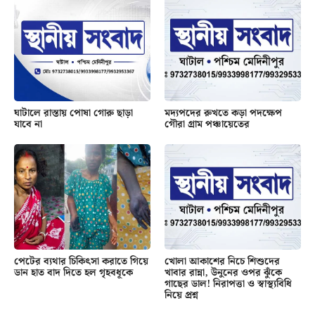
ঘাটালে রাস্তায় পোষা গোরু ছাড়া
মদ্যপদের রুখতে কড়া পদক্ষেপ
যাবে না
গৌরা গ্রাম পঞ্চায়েতের
পেটের ব্যথার চিকিৎসা করাতে গিয়ে
খোলা আকাশের নিচে শিশুদের
ডান হাত বাদ দিতে হল গৃহবধূকে
খাবার রান্না, উনুনের ওপর ঝুঁকে
গাছের ডাল! নিরাপত্তা ও স্বাস্থ্যবিধি
নিয়ে প্রশ্ন