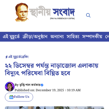
Skip
to
content
এই মুহূর্তে
ক্রীড়া/অনুষ্ঠান
অন্যান্য
সাহিত্য
সম্পাদকীয়
ন
এই মুহূর্তে
ব্রেকিং
২২ ডিসেম্বর পর্যন্ত নাড়াজোল এলাকায়
বিদ্যুৎ পরিষেবা বিঘ্নিত হবে
By
তৃপ্তি পাল কর্মকার
Published on: December 19, 2025 । 10:19 AM
Follow Us