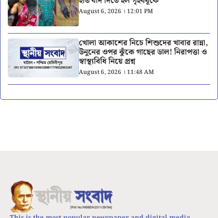
হাত বাদ দিতে হল গৃহবধূকে
August 6, 2026 । 12:01 PM
খোলা আকাশের নিচে শিশুদের খাবার রান্না,
উনুনের ওপর ঝুঁকে গাছের ডাল! নিরাপত্তা ও
স্বাস্থ্যবিধি নিয়ে প্রশ্ন
August 6, 2026 । 11:48 AM