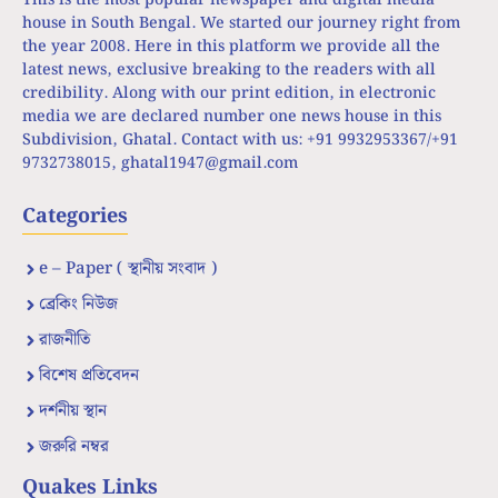
This is the most popular newspaper and digital media
house in South Bengal. We started our journey right from
the year 2008. Here in this platform we provide all the
latest news, exclusive breaking to the readers with all
credibility. Along with our print edition, in electronic
media we are declared number one news house in this
Subdivision, Ghatal. Contact with us: +91 9932953367/+91
9732738015,
ghatal1947@gmail.com
Categories
e – Paper ( স্থানীয় সংবাদ )
ব্রেকিং নিউজ
রাজনীতি
বিশেষ প্রতিবেদন
দর্শনীয় স্থান
জরুরি নম্বর
Quakes Links