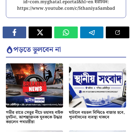
id=com.myghatal.eportal&hl=en ইউটিউব:
https://www.youtube.com/c/SthaniyaSambad
পড়তে ভুলবেন না
গভীর রাতে সেতুর নীচে ভয়াবহ বাইক
ঘাটালে বহুতল বিল্ডিঙে বাজার হবে,
দুর্ঘটনা, আশঙ্কাজনক যুবককে উদ্ধার
পুনর্বাসনের ব্যবস্থা থাকবে
করলেন পথচারীরা