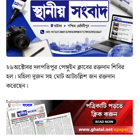
২৬অক্টোবর দলপতিপুর পেঙ্গুইন ক্লাবের রক্তদান শিবির
হল। মহিলা দুজন সহ মোট আটচল্লিশ জন রক্তদান
করেছেন।