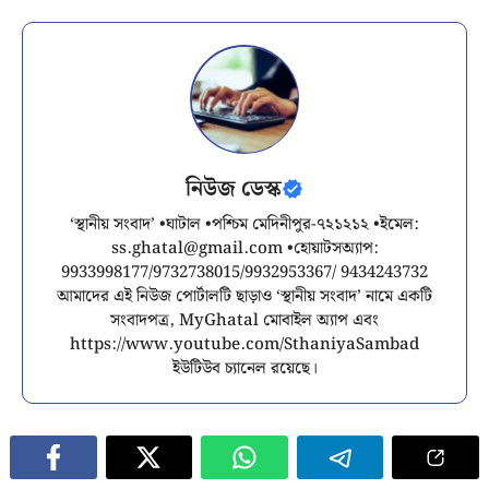
নিউজ ডেস্ক
‘স্থানীয় সংবাদ’ •ঘাটাল •পশ্চিম মেদিনীপুর-৭২১২১২ •ইমেল:
ss.ghatal@gmail.com
•হোয়াটসঅ্যাপ:
9933998177/9732738015/9932953367/ 9434243732
আমাদের এই নিউজ পোর্টালটি ছাড়াও ‘স্থানীয় সংবাদ’ নামে একটি
সংবাদপত্র, MyGhatal মোবাইল অ্যাপ এবং
https://www.youtube.com/SthaniyaSambad
ইউটিউব চ্যানেল রয়েছে।