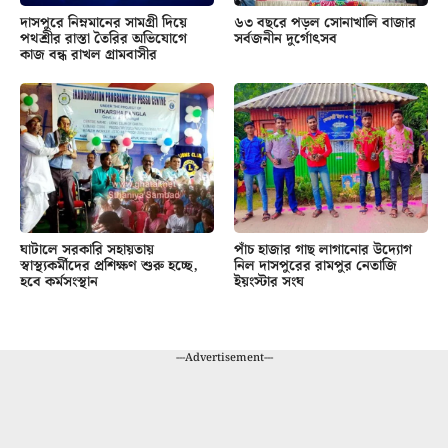
দাসপুরে নিম্নমানের সামগ্রী দিয়ে
৬৩ বছরে পড়ল সোনাখালি বাজার
পথশ্রীর রাস্তা তৈরির অভিযোগে
সর্বজনীন দুর্গোৎসব
কাজ বন্ধ রাখল গ্রামবাসীর
ঘাটালে সরকারি সহায়তায়
পাঁচ হাজার গাছ লাগানোর উদ্যোগ
স্বাস্থ্যকর্মীদের প্রশিক্ষণ শুরু হচ্ছে,
নিল দাসপুরের রামপুর নেতাজি
হবে কর্মসংস্থান
ইয়ংস্টার সংঘ
---Advertisement---