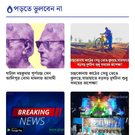
পড়তে ভুলবেন না
ঘাটাল মহকুমার পূর্ণচন্দ্র সেন
চন্দ্রকোনায় কাঠের সেতু ভেঙে
আলিপুর বোমা মামলার আসামী
ঝুলছে,যাতায়াতে বড়সড় দুর্ঘটনা শুধু
সময়ের অপেক্ষা!