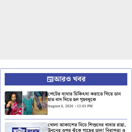
আরও খবর
পেটের ব্যথার চিকিৎসা করাতে গিয়ে ডান
হাত বাদ দিতে হল গৃহবধূকে
August 6, 2026 । 12:01 PM
খোলা আকাশের নিচে শিশুদের খাবার রান্না,
উনুনের ওপর ঝুঁকে গাছের ডাল! নিরাপত্তা ও