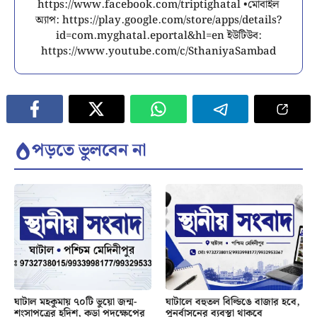
https://www.facebook.com/triptighatal •মোবাইল
অ্যাপ: https://play.google.com/store/apps/details?
id=com.myghatal.eportal&hl=en ইউটিউব:
https://www.youtube.com/c/SthaniyaSambad
পড়তে ভুলবেন না
ঘাটাল মহকুমায় ৭০টি ভুয়ো জন্ম-
ঘাটালে বহুতল বিল্ডিঙে বাজার হবে,
শংসাপত্রের হদিশ, কড়া পদক্ষেপের
পুনর্বাসনের ব্যবস্থা থাকবে