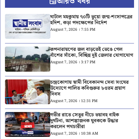
আরও খবর
ঘাটাল মহকুমায় ৭০টি ভুয়ো জন্ম-শংসাপত্রের
হদিশ, কড়া পদক্ষেপের নির্দেশ
August 7, 2026 । 7:55 PM
রূপনারায়ণের জল বাড়তেই ভেঙে গেল
বাঁশের সাঁকো, বিচ্ছিন্ন দুই জেলার যোগাযোগ
August 7, 2026 । 3:17 PM
চন্দ্রকোণায় স্বামী বিবেকানন্দ সেবা সংঘের
উদ্যোগে পালিত কবিগুরুর ৮৫তম প্রয়াণ
দিবস
August 7, 2026 । 12:31 PM
গভীর রাতে সেতুর নীচে ভয়াবহ বাইক
দুর্ঘটনা, আশঙ্কাজনক যুবককে উদ্ধার
করলেন পথচারীরা
August 7, 2026 । 10:38 AM