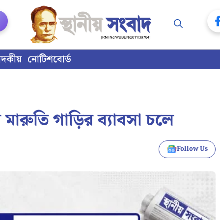
াদকীয়
নোটিশবোর্ড
ে মারুতি গাড়ির ব্যাবসা চলে
Follow Us