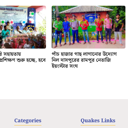
রি সহায়তায়
পাঁচ হাজার গাছ লাগানোর উদ্যোগ
র প্রশিক্ষণ শুরু হচ্ছে, হবে
নিল দাসপুরের রামপুর নেতাজি
ইয়ংস্টার সংঘ
Categories
Quakes Links