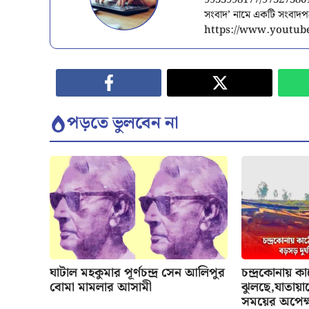
9933998177/9732738015/
সংবাদ’ নামে একটি সংবাদ
https://www.youtube
পড়তে ভুলবেন না
ঘাটাল মহকুমার পূর্ণচন্দ্র সেন আলিপুর
চন্দ্রকোনায় ক
বোমা মামলার আসামী
ঝুলছে,যাতায়াত
সময়ের অপেক্