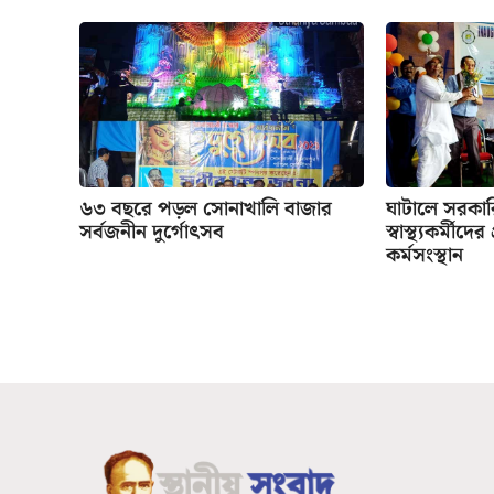
৬৩ বছরে পড়ল সোনাখালি বাজার
ঘাটালে সরকা
সর্বজনীন দুর্গোৎসব
স্বাস্থ্যকর্মীদে
কর্মসংস্থান