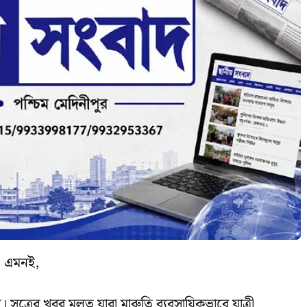
টা এমনই,
বে। সূত্রের খবর মূলত যারা মারুতি ব্যবসায়িকভাবে যাত্রী