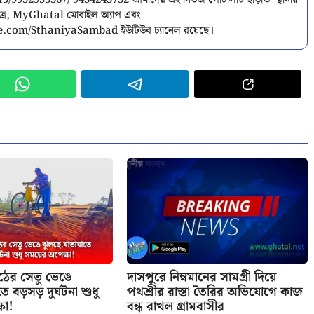
9932953367/ 9434243732 আমাদের এই নিউজ পোর্টালটি ছাড়াও ‘স্থানীয়
পত্র, MyGhatal মোবাইল অ্যাপ এবং
.com/SthaniyaSambad ইউটিউব চ্যানেল রয়েছে।
াঠের সেতু ভেঙে
দাসপুরে নিম্নমানের সামগ্রী দিয়ে
ে বড়সড় দুর্ঘটনা শুধু
পথশ্রীর রাস্তা তৈরির অভিযোগে কাজ
ষা!
বন্ধ রাখল গ্রামবাসীর