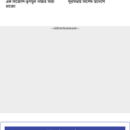
এক বিজেপি-তৃণমূল নজির সারা
পুরসভার বিশেষ উদ্যোগ
রাজ্যে
---Advertisement---