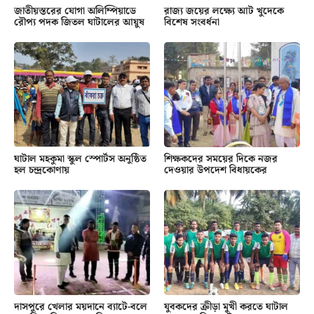
জাতীয়স্তরের যোগা অলিম্পিয়াডে
রাজ্য জয়ের লক্ষ্যে আট খুদেকে
রৌপ্য পদক জিতল ঘাটালের আয়ুষ
বিশেষ সংবর্ধনা
ঘাটাল মহকুমা স্কুল স্পোর্টস অনুষ্ঠিত
শিক্ষকদের সময়ের দিকে নজর
হল চন্দ্রকোণায়
দেওয়ার উপদেশ বিধায়কের
দাসপুরে খেলার ময়দানে ব্যাটে-বলে
যুবকদের ক্রীড়া মুখী করতে ঘাটাল