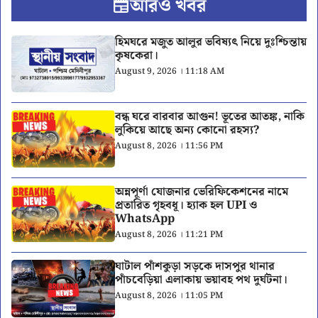
আরও খবর
হিমঘরে মজুত আলুর ভবিষ্যৎ নিয়ে দুঃশ্চিন্তায়
কৃষকেরা।
August 9, 2026 । 11:18 AM
বন্ধ ঘরে বারবার আগুন! ভূতের আতঙ্ক, নাকি
লুকিয়ে আছে অন্য কোনো রহস্য?
August 8, 2026 । 11:56 PM
অন্নপূর্ণা যোজনার ভেরিফিকেশনের নামে
প্রতারিত গৃহবধূ। হ্যাক হল UPI ও
WhatsApp
August 8, 2026 । 11:21 PM
ঘাটাল পাঁশকুড়া সড়কে দাসপুর থানার
পাঁচবেড়িয়া এলাকায় ভয়াবহ পথ দুর্ঘটনা।
August 8, 2026 । 11:05 PM