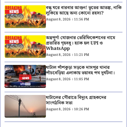
বন্ধ ঘরে বারবার আগুন! ভূতের আতঙ্ক, নাকি
লুকিয়ে আছে অন্য কোনো রহস্য?
August 8, 2026 । 11:56 PM
অন্নপূর্ণা যোজনার ভেরিফিকেশনের নামে
প্রতারিত গৃহবধূ। হ্যাক হল UPI ও
WhatsApp
August 8, 2026 । 11:21 PM
ঘাটাল পাঁশকুড়া সড়কে দাসপুর থানার
পাঁচবেড়িয়া এলাকায় ভয়াবহ পথ দুর্ঘটনা।
August 8, 2026 । 11:05 PM
ঘাটালের গৌরাতে বিদ্যুৎ গ্রাহকদের
সাংগঠনিক সভা
August 8, 2026 । 10:26 PM