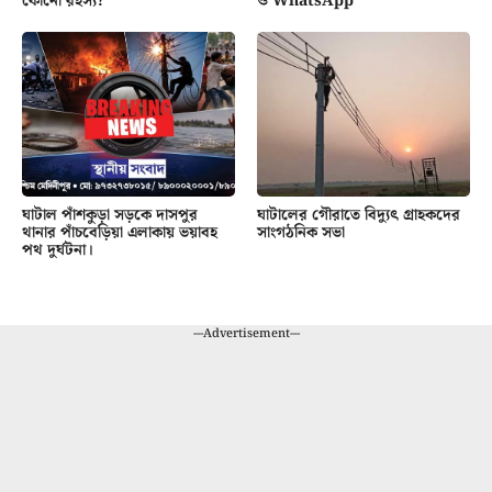
কোনো রহস্য?
ও WhatsApp
ঘাটাল পাঁশকুড়া সড়কে দাসপুর
ঘাটালের গৌরাতে বিদ্যুৎ গ্রাহকদের
থানার পাঁচবেড়িয়া এলাকায় ভয়াবহ
সাংগঠনিক সভা
পথ দুর্ঘটনা।
---Advertisement---