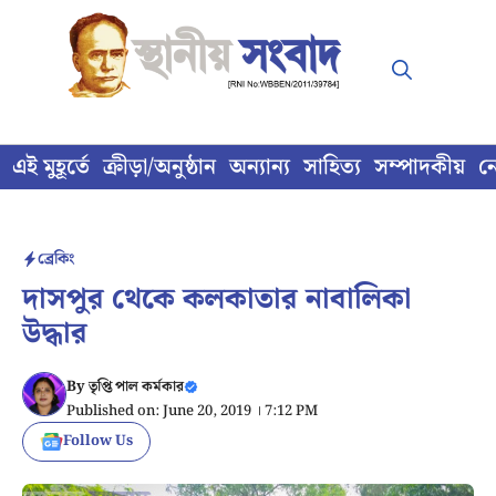
Skip
to
content
এই মুহূর্তে
ক্রীড়া/অনুষ্ঠান
অন্যান্য
সাহিত্য
সম্পাদকীয়
ন
ব্রেকিং
দাসপুর থেকে কলকাতার নাবালিকা
উদ্ধার
By
তৃপ্তি পাল কর্মকার
Published on: June 20, 2019 । 7:12 PM
Follow Us