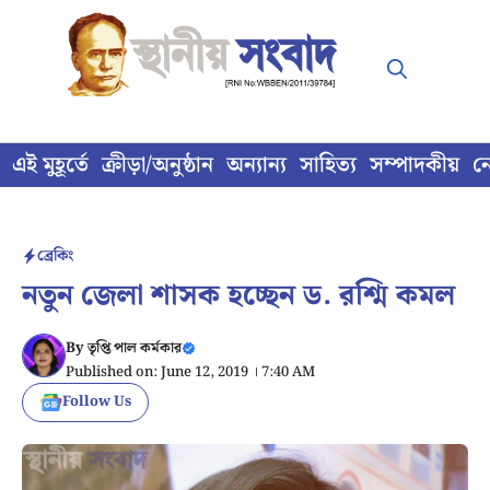
Skip
to
content
এই মুহূর্তে
ক্রীড়া/অনুষ্ঠান
অন্যান্য
সাহিত্য
সম্পাদকীয়
ন
ব্রেকিং
নতুন জেলা শাসক হচ্ছেন ড. রশ্মি কমল
By
তৃপ্তি পাল কর্মকার
Published on: June 12, 2019 । 7:40 AM
Follow Us