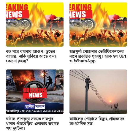
বন্ধ ঘরে বারবার আগুন! ভূতের
অন্নপূর্ণা যোজনার ভেরিফিকেশনের
আতঙ্ক, নাকি লুকিয়ে আছে অন্য
নামে প্রতারিত গৃহবধূ। হ্যাক হল UPI
কোনো রহস্য?
ও WhatsApp
ঘাটাল পাঁশকুড়া সড়কে দাসপুর
ঘাটালের গৌরাতে বিদ্যুৎ গ্রাহকদের
থানার পাঁচবেড়িয়া এলাকায় ভয়াবহ
সাংগঠনিক সভা
পথ দুর্ঘটনা।