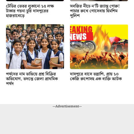
টেডির ভেতর লুকানো ১৫ লক্ষ
সবজির নীচে ন’টি জ্যান্ত গোরু!
টাকার গয়না চুরি দাসপুরের
পাচার রুখে গোসেবায় হিমশিম
হাজরাবেড়ে
পুলিশ
পর্ষদের নাম ভাঙিয়ে প্রশ্ন বিক্রির
দাসপুরে বাসে তল্লাশি, প্রায় ১০
অভিযোগ, তদন্তে জেলা প্রাথমিক
কেজি রুপোসহ এক ব্যক্তি আটক
পর্ষদ
---Advertisement---