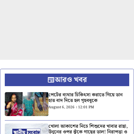
আরও খবর
পেটের ব্যথার চিকিৎসা করাতে গিয়ে ডান
হাত বাদ দিতে হল গৃহবধূকে
August 6, 2026 । 12:01 PM
খোলা আকাশের নিচে শিশুদের খাবার রান্না,
উনুনের ওপর ঝুঁকে গাছের ডাল! নিরাপত্তা ও