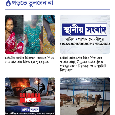
পড়তে ভুলবেন না
পেটের ব্যথার চিকিৎসা করাতে গিয়ে
খোলা আকাশের নিচে শিশুদের
ডান হাত বাদ দিতে হল গৃহবধূকে
খাবার রান্না, উনুনের ওপর ঝুঁকে
গাছের ডাল! নিরাপত্তা ও স্বাস্থ্যবিধি
নিয়ে প্রশ্ন