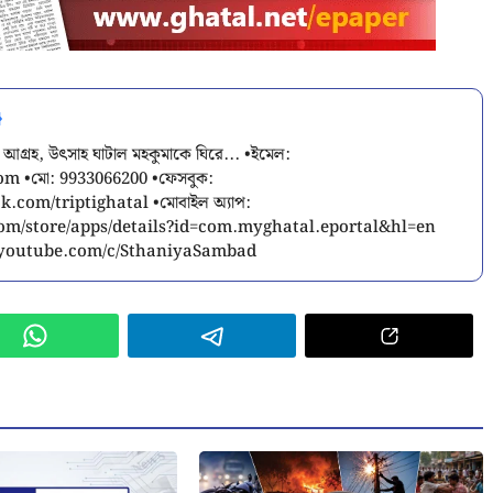
 আগ্রহ, উৎসাহ ঘাটাল মহকুমাকে ঘিরে... •ইমেল:
com
•মো: 9933066200 •ফেসবুক:
.com/triptighatal •মোবাইল অ্যাপ:
.com/store/apps/details?id=com.myghatal.eportal&hl=en
w.youtube.com/c/SthaniyaSambad