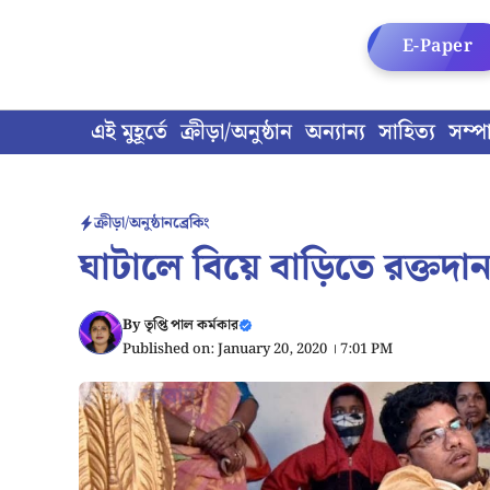
Skip
to
E-Paper
content
এই মুহূর্তে
ক্রীড়া/অনুষ্ঠান
অন্যান্য
সাহিত্য
সম্প
ক্রীড়া/অনুষ্ঠান
ব্রেকিং
ঘাটালে বিয়ে বাড়িতে রক্ত
By
তৃপ্তি পাল কর্মকার
Published on: January 20, 2020 । 7:01 PM