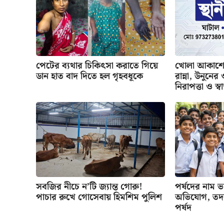
পেটের ব্যথার চিকিৎসা করাতে গিয়ে
খোলা আকাশের
ডান হাত বাদ দিতে হল গৃহবধূকে
রান্না, উনুনে
নিরাপত্তা ও স্বাস
সবজির নীচে ন’টি জ্যান্ত গোরু!
পর্ষদের নাম ভাঙ
পাচার রুখে গোসেবায় হিমশিম পুলিশ
অভিযোগ, তদন্
পর্ষদ