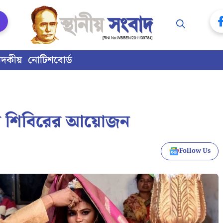
াদকীয়
নোটিশবোর্ড
দান শিবিরের আয়োজন
Follow Us