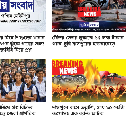
 নিচে শিশুদের খাবার
টেডির ভেতর লুকানো ১৫ লক্ষ টাকার
র ওপর ঝুঁকে গাছের ডাল!
গয়না চুরি দাসপুরের হাজরাবেড়ে
্থ্যবিধি নিয়ে প্রশ্ন
িয়ে প্রশ্ন বিক্রির
দাসপুরে বাসে তল্লাশি, প্রায় ১০ কেজি
তে জেলা প্রাথমিক
রুপোসহ এক ব্যক্তি আটক