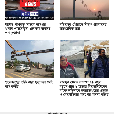
ঘাটাল পাঁশকুড়া সড়কে দাসপুর
ঘাটালের গৌরাতে বিদ্যুৎ গ্রাহকদের
থানার পাঁচবেড়িয়া এলাকায় ভয়াবহ
সাংগঠনিক সভা
পথ দুর্ঘটনা।
খুকুড়দহের হাইট বার: মৃত্যু হল সেই
দাসপুর থেকে লাদাখ: ৫৯ বছর
বাস কর্মীর
বয়সে প্রায় ৬ হাজার কিলোমিটারের
বাইক অভিযানে দুবরাজপুরের প্রভাত
ও কৈগেড়িয়ার অনুপের অনন্য নজির
---Advertisement---