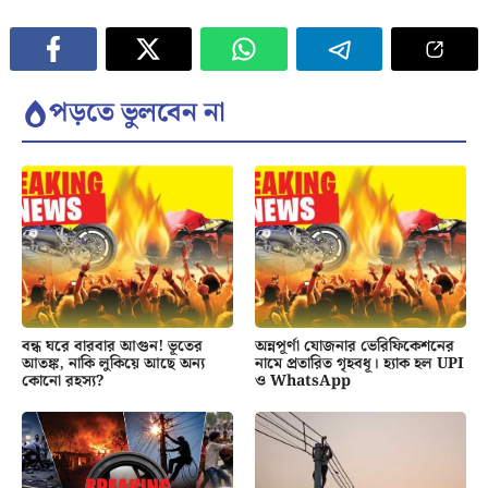
পড়তে ভুলবেন না
বন্ধ ঘরে বারবার আগুন! ভূতের
অন্নপূর্ণা যোজনার ভেরিফিকেশনের
আতঙ্ক, নাকি লুকিয়ে আছে অন্য
নামে প্রতারিত গৃহবধূ। হ্যাক হল UPI
কোনো রহস্য?
ও WhatsApp