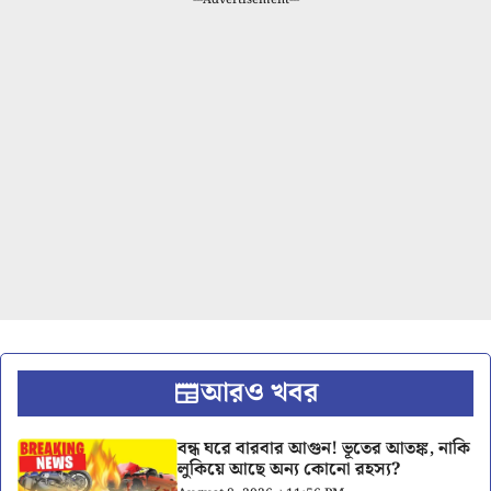
আরও খবর
বন্ধ ঘরে বারবার আগুন! ভূতের আতঙ্ক, নাকি
লুকিয়ে আছে অন্য কোনো রহস্য?