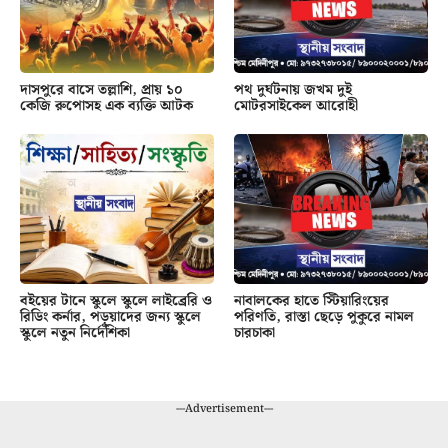
দাসপুরে বাসে তল্লাশি, প্রায় ১০
পথ দুর্ঘটনায় জখম দুই
কেজি রুপোসহ এক ব্যক্তি আটক
মোটরসাইকেল আরোহী
বইয়ের টানে স্কুলে স্কুলে লাইব্রেরি ও
নাবালকের হাতে স্টিয়ারিংয়ের
রিডিং কর্নার, পড়ুয়াদের জন্য স্কুলে
পরিণতি, রাস্তা ছেড়ে পুকুরে নামল
স্কুলে নতুন নির্দেশিকা
চারচাকা
---Advertisement---