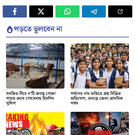
পড়তে ভুলবেন না
সবজির নীচে ন’টি জ্যান্ত গোরু!
পর্ষদের নাম ভাঙিয়ে প্রশ্ন বিক্রির
পাচার রুখে গোসেবায় হিমশিম
অভিযোগ, তদন্তে জেলা প্রাথমিক
পুলিশ
পর্ষদ