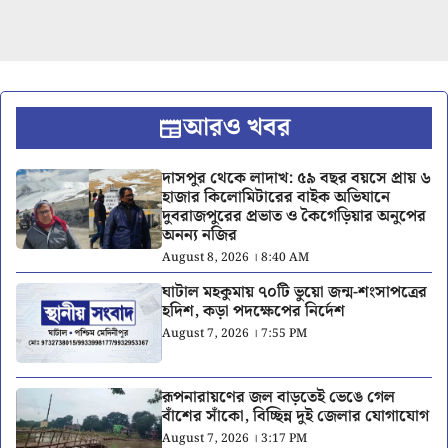
আরও খবর
দাসপুর থেকে লাদাখ: ৫৯ বছর বয়সে প্রায় ৬
হাজার কিলোমিটারের বাইক অভিযানে
দুবরাজপুরের প্রভাত ও কৈগেড়িয়ার অনুপের
অনন্য নজির
August 8, 2026 । 8:40 AM
ঘাটাল মহকুমায় ৭০টি ভুয়ো জন্ম-শংসাপত্রের
হদিশ, কড়া পদক্ষেপের নির্দেশ
August 7, 2026 । 7:55 PM
রূপনারায়ণের জল বাড়তেই ভেঙে গেল
বাঁশের সাঁকো, বিচ্ছিন্ন দুই জেলার যোগাযোগ
August 7, 2026 । 3:17 PM