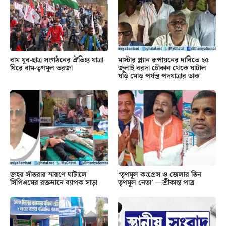
বাম যুব-ছাত্র সংগঠনের ঐতিহ্য যাত্রা
মাস্টার প্ল্যান রূপায়নের দাবিতে ২৫
ঘিরে বাম-তৃণমূল তরজা
জুলাই বরদা চৌকান থেকে ঘাটাল
ঘড়ি মোড় পর্যন্ত পদযাত্রার ডাক
জহর সাঁতরার স্মরণে ঘাটালে
‘তৃণমূল কংগ্রেস ও জেলার তিন
সিপিএমের রক্তদানে ব্যাপক সাড়া
তৃণমূল নেতা’ —শ্রীকান্ত পাত্র